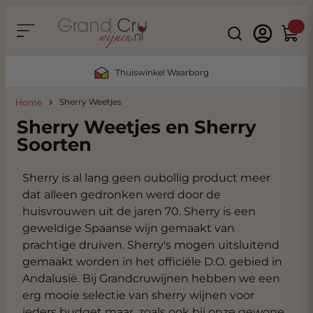
Ga naar de inhoud
Search
Winke
Thuiswinkel Waarborg
Sherry Weetjes
Home
Sherry Weetjes en Sherry
Soorten
Sherry is al lang geen oubollig product meer
dat alleen gedronken werd door de
huisvrouwen uit de jaren 70. Sherry is een
geweldige Spaanse wijn gemaakt van
prachtige druiven. Sherry's mogen uitsluitend
gemaakt worden in het officiële D.O. gebied in
Andalusië. Bij Grandcruwijnen hebben we een
erg mooie selectie van sherry wijnen voor
ieders budget maar, zoals ook bij onze gewone