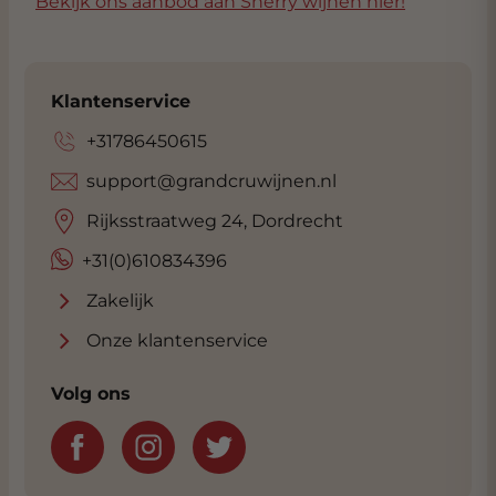
Bekijk ons aanbod aan Sherry wijnen hier!
Klantenservice
+31786450615
support@grandcruwijnen.nl
Rijksstraatweg 24, Dordrecht
+31(0)610834396
Zakelijk
Onze klantenservice
Volg ons