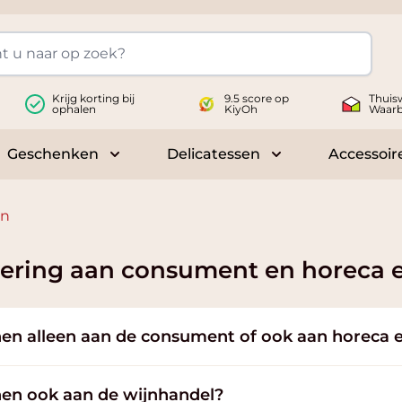
Krijg korting bij
9.5 score op
Thuis
ophalen
KiyOh
Waar
Geschenken
Delicatessen
Accessoir
 submenu for Wijnen
Toggle submenu for Geschenken
Toggle submenu fo
en
vering aan consument en horeca e
en alleen aan de consument of ook aan horeca e
nen ook aan de wijnhandel?