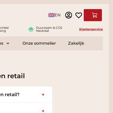
Taal
EN
Winkelwag
winkel
Duurzaam & CO2
Klantenservice
borg
Neutraal
es
Onze sommelier
Zakelijk
r Delicatessen
Toggle submenu for Accessoires
n retail
+
n retail?
+