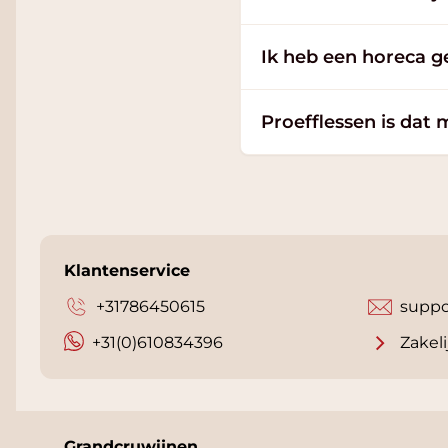
Ik heb een horeca g
Proefflessen is dat 
Klantenservice
+31786450615
suppo
+31(0)610834396
Zakeli
Grandcruwijnen