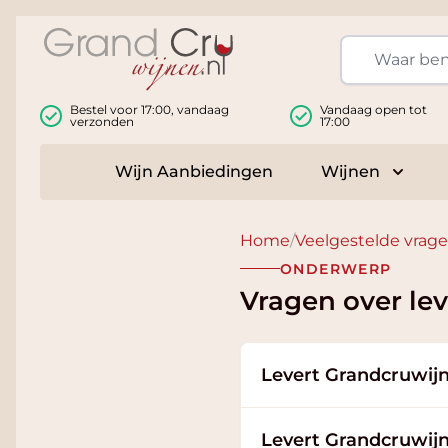
Ga naar de inhoud
Bestel voor 17:00, vandaag
Vandaag open tot
verzonden
17:00
Wijn Aanbiedingen
Wijnen
Toggle
Home
/
Veelgestelde vrag
ONDERWERP
Vragen over le
Levert Grandcruwijn
Levert Grandcruwij