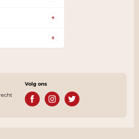
+
+
Volg ons
recht