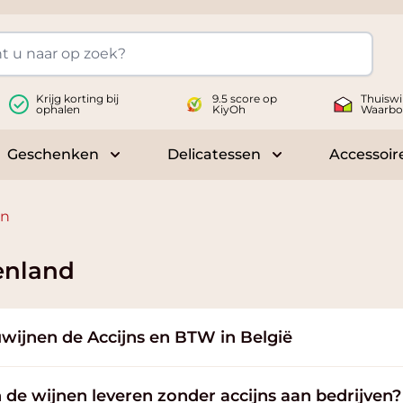
Krijg korting bij
9.5 score op
Thuiswi
ophalen
KiyOh
Waarbo
Geschenken
Delicatessen
Accessoir
 submenu for Wijnen
Toggle submenu for Geschenken
Toggle submenu fo
en
enland
wijnen de Accijns en BTW in België
de wijnen leveren zonder accijns aan bedrijven?