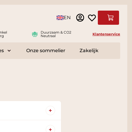
Taal
EN
Winkelwag
nkel
Duurzaam & CO2
Klantenservice
rg
Neutraal
es
Onze sommelier
Zakelijk
r Delicatessen
Toggle submenu for Accessoires
+
+