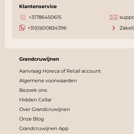
Klantenservice
+31786450615
suppo
+31(0)610834396
Zakeli
Grandcruwijnen
Aanvraag Horeca of Retail account
Algemene voorwaarden
Bezoek ons
Hidden Cellar
Over Grandcruwijnen
Onze Blog
Grandcruwijnen App