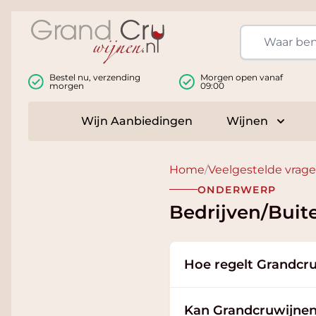
Ga naar de inhoud
Bestel nu, verzending
Morgen open vanaf
morgen
09:00
Wijn Aanbiedingen
Wijnen
Toggle
Home
/
Veelgestelde vrag
ONDERWERP
Bedrijven/Buit
Hoe regelt Grandcru
Kan Grandcruwijnen 