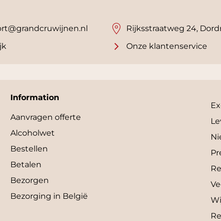
rt@grandcruwijnen.nl
Rijksstraatweg 24, Dord
jk
Onze klantenservice
Information
Ex
Aanvragen offerte
Le
Alcoholwet
Ni
Bestellen
Pr
Betalen
Re
Bezorgen
Ve
Bezorging in België
Wi
Re