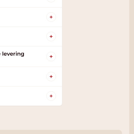
+
+
 levering
+
+
+