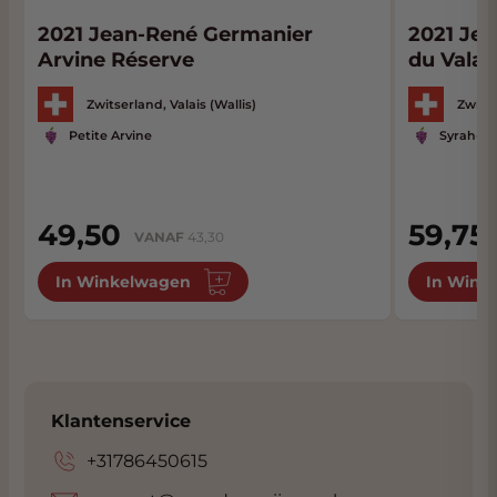
2021 Jean-René Germanier
2021 Je
Arvine Réserve
du Valai
Zwitserland, Valais (Wallis)
Zwitse
Petite Arvine
Syrah-Sh
49,50
59,75
VANAF
43,30
In Winkelwagen
In Wink
Klantenservice
+31786450615