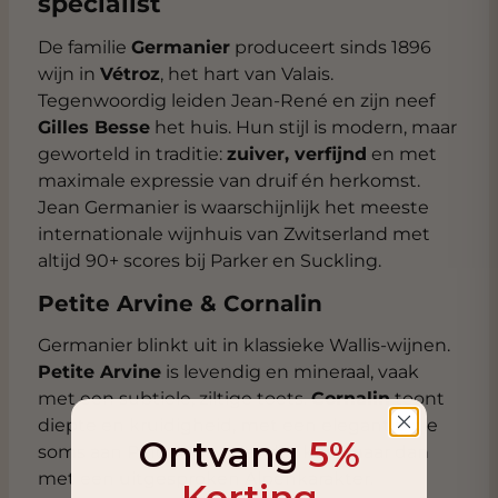
specialist
De familie
Germanier
produceert sinds 1896
wijn in
Vétroz
, het hart van Valais.
Tegenwoordig leiden Jean-René en zijn neef
Gilles Besse
het huis. Hun stijl is modern, maar
geworteld in traditie:
zuiver, verfijnd
en met
maximale expressie van druif én herkomst.
Jean Germanier is waarschijnlijk het meeste
internationale wijnhuis van Zwitserland met
altijd 90+ scores bij Parker en Suckling.
Petite Arvine & Cornalin
Germanier blinkt uit in klassieke Wallis-wijnen.
Petite Arvine
is levendig en mineraal, vaak
met een subtiele, ziltige toets.
Cornalin
toont
diepte en kruidigheid, met een elegantie die
Ontvang
5%
soms aan Pinot Noir doet denken, maar dan
met een uitgesproken Alpenkarakter.
Korting