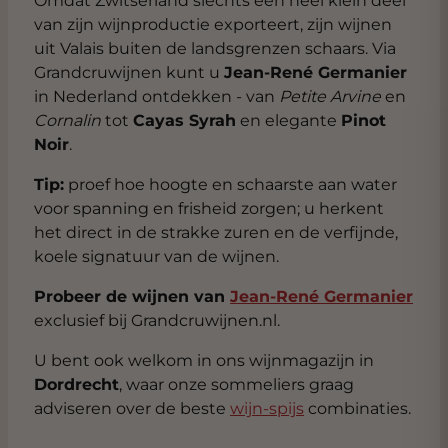
Omdat Zwitserland slechts een heel klein deel
van zijn wijnproductie exporteert, zijn wijnen
uit Valais buiten de landsgrenzen schaars. Via
Grandcruwijnen kunt u
Jean-René Germanier
in Nederland ontdekken - van
Petite Arvine
en
Cornalin
tot
Cayas Syrah
en elegante
Pinot
Noir
.
Tip:
proef hoe hoogte en schaarste aan water
voor spanning en frisheid zorgen; u herkent
het direct in de strakke zuren en de verfijnde,
koele signatuur van de wijnen.
Probeer de wijnen van
Jean-René Germanier
exclusief bij Grandcruwijnen.nl.
U bent ook welkom in ons wijnmagazijn in
Dordrecht
, waar onze sommeliers graag
adviseren over de beste
wijn-spijs
combinaties.