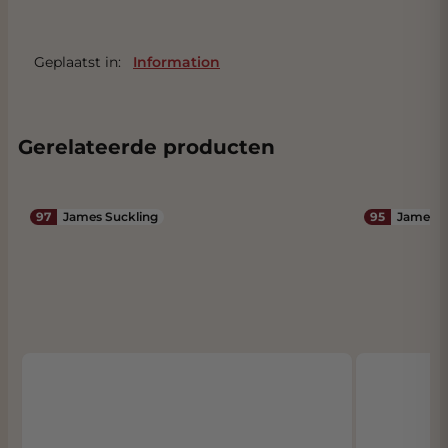
Geplaatst in:
Information
Gerelateerde producten
97
James Suckling
95
James S