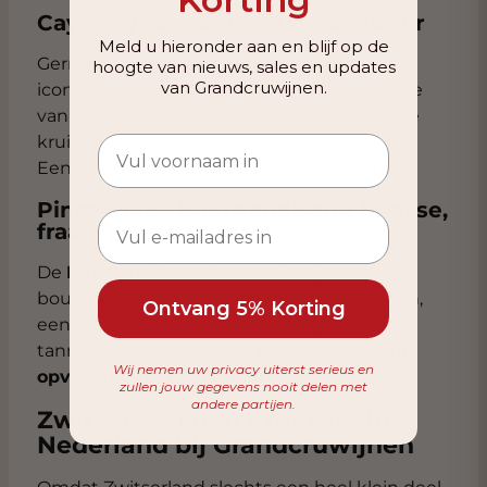
Cayas Syrah – Zwitserse grandeur
Meld u hieronder aan en blijf op de
Germanier geldt als
specialist in Syrah
. De
hoogte van nieuws, sales en updates
van Grandcruwijnen.
iconische
Cayas Syrah
behoort tot de beste
van Europa: intens en precies, met verfijnde
kruidigheid en een opvallende bergfrisheid.
Een Syrah met klasse en bewaarpotentieel.
Pinot Noir – Bourgondische finesse,
fraaie prijs
De
Pinot Noirs
van Germanier zijn
bourgondisch in stijl: rood fruit, florale tonen,
Ontvang 5% Korting
een minerale onderstroom en zijdeachtige
tannines. Ze bieden
veel finesse voor een
Wij nemen uw privacy uiterst serieus en
opvallend vriendelijke prijs
.
zullen jouw gegevens nooit delen met
andere partijen.
Zwitsere wijnen exclusief in
Nederland bij Grandcruwijnen