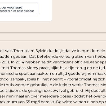
t op voorraad
nteel niet beschikbaar
et was Thomas en Sylvie duidelijk dat ze in hun domei
adden gedaan. Dat betekende volledig afzien van herbi
n 2011. In 2014 hebben ze dit vervolgens officieel aangepa
e met Thomas Morey praat, kijkt hij altijd terug op de tij
hemische spuit aanraakten en altijd goede wijnen maakte
chool aanpak’, zoals hij het noemt – vooral omdat hij zic
ie thuis werden gebruikt. In de kelder werkt Thomas Mo
eeft tijdens de gisting nooit zwavel gebruikt. Hij doet alt
eer minimaal en over meerdere doses - zodat het over 
aximum van 35 mg/l bereikt. De witte wijnen rijpen op d