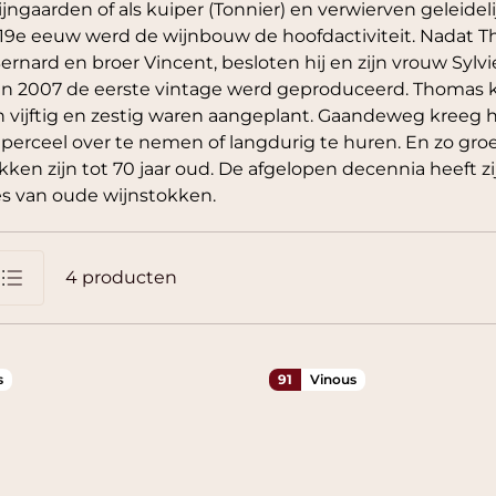
ijngaarden of als kuiper (Tonnier) en verwierven geleide
19e eeuw werd de wijnbouw de hoofdactiviteit. Nadat 
ernard en broer Vincent, besloten hij en zijn vrouw Syl
in 2007 de eerste vintage werd geproduceerd. Thomas ko
n vijftig en zestig waren aangeplant. Gaandeweg kreeg 
perceel over te nemen of langdurig te huren. En zo groeid
kken zijn tot 70 jaar oud. De afgelopen decennia heeft z
es van oude wijnstokken.
4
producten
jst
s
91
Vinous