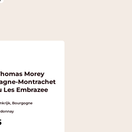
Thomas Morey
agne-Montrachet
ru Les Embrazee
nkrijk, Bourgogne
rdonnay
5