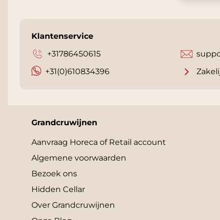
Klantenservice
+31786450615
suppo
+31(0)610834396
Zakeli
Grandcruwijnen
Aanvraag Horeca of Retail account
Algemene voorwaarden
Bezoek ons
Hidden Cellar
Over Grandcruwijnen