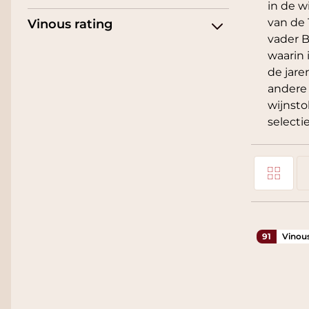
in de w
van de 
Vinous rating
vader B
waarin 
de jare
andere 
wijnsto
selecti
Foto-tabel
Tonen als
Li
91
Vinou