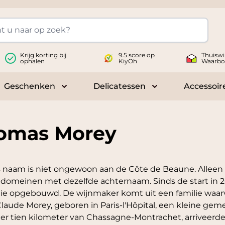
Krijg korting bij
9.5 score op
Thuiswi
ophalen
KiyOh
Waarbo
Geschenken
Delicatessen
Accessoir
 submenu for Wijnen
Toggle submenu for Geschenken
Toggle submenu fo
omas Morey
 naam is niet ongewoon aan de Côte de Beaune. Alleen a
 domeinen met dezelfde achternaam. Sinds de start in
ie opgebouwd. De wijnmaker komt uit een familie waarva
laude Morey, geboren in Paris-l'Hôpital, een kleine ge
r tien kilometer van Chassagne-Montrachet, arriveerde i