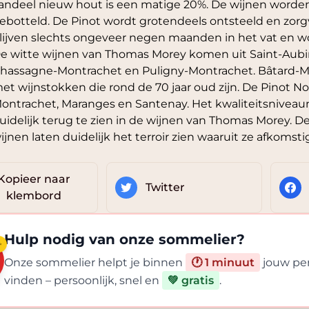
andeel nieuw hout is een matige 20%. De wijnen worden 
ebotteld. De Pinot wordt grotendeels ontsteeld en zorgv
lijven slechts ongeveer negen maanden in het vat en w
e witte wijnen van Thomas Morey komen uit Saint-Aubi
hassagne-Montrachet en Puligny-Montrachet. Bâtard-Mo
et wijnstokken die rond de 70 jaar oud zijn. De Pinot N
ontrachet, Maranges en Santenay. Het kwaliteitsniveaum
uidelijk terug te zien in de wijnen van Thomas Morey. 
ijnen laten duidelijk het terroir zien waaruit ze afkomstig
Kopieer naar
Twitter
klembord
Hulp nodig van onze sommelier?
✨
Onze sommelier helpt je binnen
🕐 1 minuut
jouw per
vinden – persoonlijk, snel en
💚 gratis
.