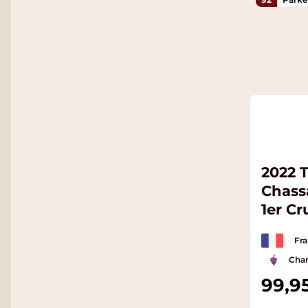
2022 
Chass
1er C
Fra
Cha
99,9