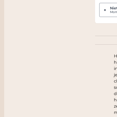
Nie
●
Mome
H
h
i
j
c
s
d
h
z
m