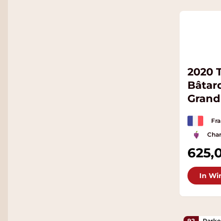
2020 
Bâtar
Grand
Fra
Cha
625,
In Wi
92
Parke