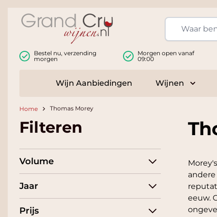
Ga naar de inhoud
Bestel nu, verzending
Morgen open vanaf
morgen
09:00
Wijn Aanbiedingen
Wijnen
Toggle
Thomas Morey
Home
Th
Filteren
Volume
Morey's
andere
Jaar
reputat
eeuw. C
ongevee
Prijs