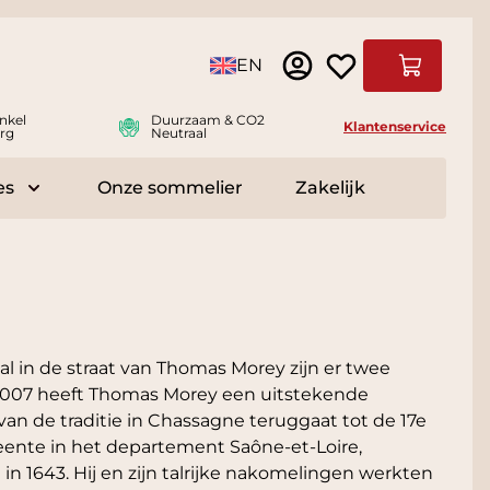
Taal
EN
Winkelwag
nkel
Duurzaam & CO2
Klantenservice
rg
Neutraal
es
Onze sommelier
Zakelijk
r Delicatessen
Toggle submenu for Accessoires
l in de straat van Thomas Morey zijn er twee
 2007 heeft Thomas Morey een uitstekende
n de traditie in Chassagne teruggaat tot de 17e
meente in het departement Saône-et-Loire,
n 1643. Hij en zijn talrijke nakomelingen werkten