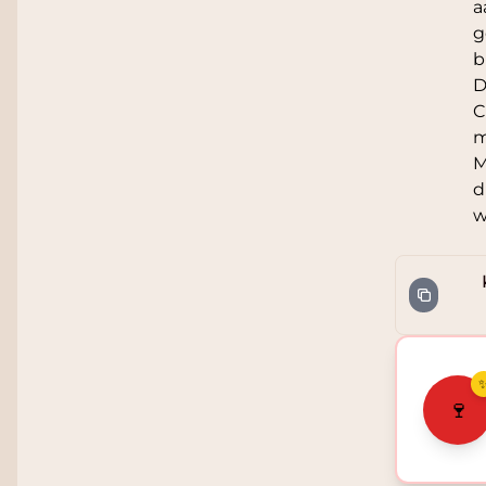
a
g
b
D
C
m
M
d
w
🍷