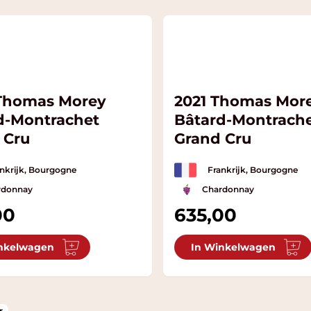
Thomas Morey
2021 Thomas Mor
d-Montrachet
Bâtard-Montrach
 Cru
Grand Cru
nkrijk, Bourgogne
Frankrijk, Bourgogne
rdonnay
Chardonnay
00
635,00
nkelwagen
In Winkelwagen
r