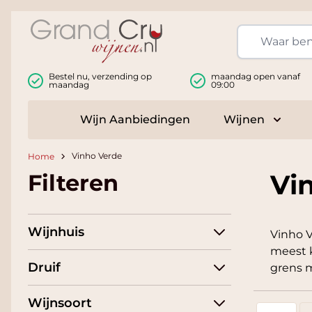
Ga naar de inhoud
Bestel nu, verzending op
maandag open vanaf
maandag
09:00
Wijn Aanbiedingen
Wijnen
Toggle
Vinho Verde
Home
Vi
Filteren
Wijnhuis
Vinho V
meest k
Druif
grens m
Wijnsoort
Foto-tabel