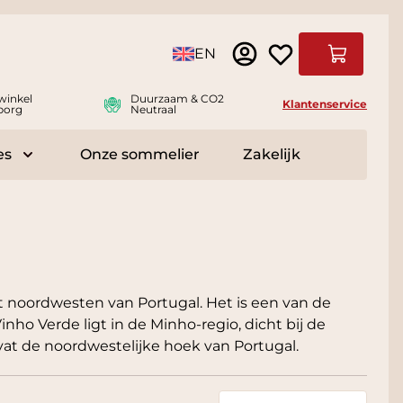
Taal
EN
Winkelwag
winkel
Duurzaam & CO2
Klantenservice
borg
Neutraal
es
Onze sommelier
Zakelijk
r Delicatessen
Toggle submenu for Accessoires
et noordwesten van Portugal. Het is een van de
nho Verde ligt in de Minho-regio, dicht bij de
mvat de noordwestelijke hoek van Portugal.