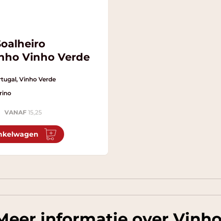
Soalheiro
inho Vinho Verde
tugal, Vinho Verde
rino
VANAF
15,25
nkelwagen
Meer informatie over Vinh