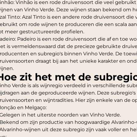
inhão: Vinhão is een rode druivensoort die veel gebruikt
ijnen van Vinho Verde. Deze wijnen staan bekend om hu
zal Tinto: Azal Tinto is een andere rode druivensoort di
ebruikt om rode wijnen te produceren die een scala aa
ot meer gestructureerde profielen.
adeiro: Padeiro is een rode druivensoort die af en toe w
et is vermeldenswaard dat de precieze gebruikte druiv
roducenten en subregio's binnen Vinho Verde. De toewi
ruivensoorten draagt bij aan het unieke karakter en o
ijnen.
Hoe zit het met de subregi
inho Verde is als wijnregio verdeeld in verschillende su
ijdragen aan de geproduceerde wijnen. Deze subregio's 
ruivensoorten en wijntradities. Hier zijn enkele van de 
onção en Melgaço:
 Gelegen in het uiterste noorden van Vinho Verde.
 Bekend om zijn productie van hoogwaardige Alvarinho-
 Alvarinho-wijnen uit deze subregio zijn vaak voller en 
ve: