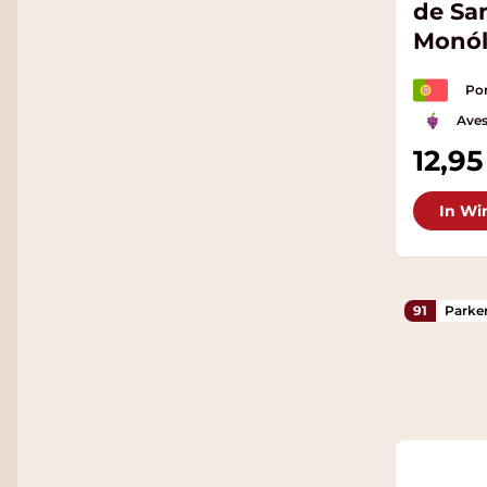
de Sa
Monól
BIO
Por
Ave
12,95
In Wi
91
Parke