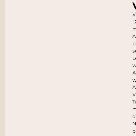
V
D
m
A
p
s
L
w
A
w
A
V
T
m
d
N
b