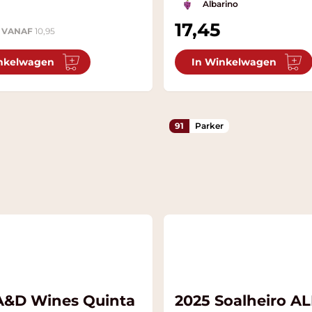
Albarino
17,45
VANAF
10,95
nkelwagen
In Winkelwagen
91
Parker
A&D Wines Quinta
2025 Soalheiro A