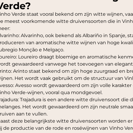
Verde?
inho Verde staat vooral bekend om zijn witte wijnen, v
e meest voorkomende witte druivensoorten die in Vinho
eer:
lvarinho: Alvarinho, ook bekend als Albariño in Spanje
roduceren van aromatische witte wijnen van hoge kwali
ubregio Monção e Melgaço.
oureiro: Loureiro draagt bloemige en aromatische kenme
ordt gewaardeerd vanwege het toevoegen van eleganti
rinto: Arinto staat bekend om zijn hoge zuurgraad en br
ijnen. Het wordt vaak gebruikt om de structuur van Vi
vesso: Avesso wordt gewaardeerd om zijn volle karakter 
inho Verde-wijnen, vooral qua mondgevoel.
rajadura: Trajadura is een andere witte druivensoort die
elanges. Het wordt gewaardeerd om zijn neutrale sma
ruiven aan te vullen.
aast deze belangrijkste witte druivensoorten worden er
ij de productie van de rode en roséwijnen van Vinho V