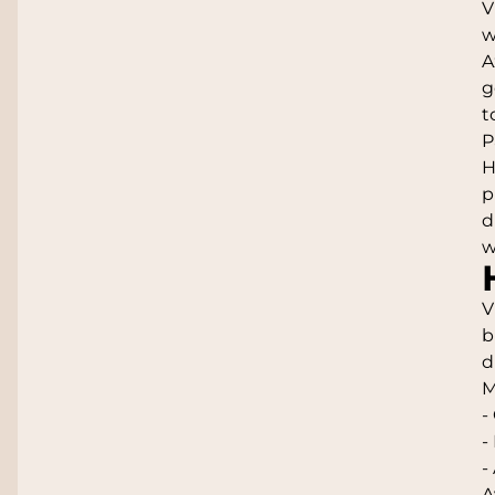
V
w
A
g
t
P
H
p
d
w
V
b
d
M
-
-
-
A