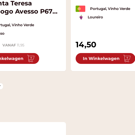
nta Teresa
Portugal, Vinho Verde
ogo Avesso P67
Loureiro
tugal, Vinho Verde
sso
14,50
VANAF
11,95
nkelwagen
In Winkelwagen
r