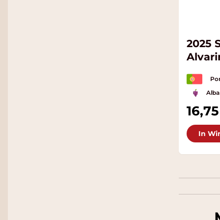
2025 
Alvar
Por
Alba
16,75
In Wi