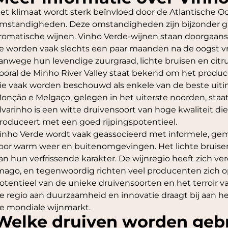
et klimaat wordt sterk beïnvloed door de Atlantische Oc
mstandigheden. Deze omstandigheden zijn bijzonder gun
romatische wijnen. Vinho Verde-wijnen staan doorgaans
e worden vaak slechts een paar maanden na de oogst 
anwege hun levendige zuurgraad, lichte bruisen en citr
ooral de Minho River Valley staat bekend om het produ
ie vaak worden beschouwd als enkele van de beste uiti
onção e Melgaço, gelegen in het uiterste noorden, staa
lvarinho is een witte druivensoort van hoge kwaliteit d
roduceert met een goed rijpingspotentieel.
inho Verde wordt vaak geassocieerd met informele, gemak
oor warm weer en buitenomgevingen. Het lichte bruisen
an hun verfrissende karakter. De wijnregio heeft zich ver
mago, en tegenwoordig richten veel producenten zich op
otentieel van de unieke druivensoorten en het terroir va
e regio aan duurzaamheid en innovatie draagt bij aan 
e mondiale wijnmarkt.
Welke druiven worden gebr