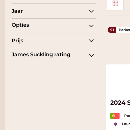
Tonen als
Jaar
Li
Opties
91
Parke
Prijs
James Suckling rating
2024 
Por
Lour