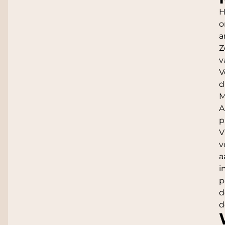
H
o
a
Z
v
V
d
M
A
p
V
v
a
i
p
d
d