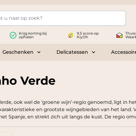
Krijg korting bij
9.5 score op
Thuis
ophalen
KiyOh
Waar
Geschenken
Delicatessen
Accessoir
 submenu for Wijnen
Toggle submenu for Geschenken
Toggle submenu fo
nho Verde
erde, ook wel de ‘groene wijn’-regio genoemd, ligt in h
arakteristieke en grootste wijngebieden van het land. Vi
et Spanje, en strekt zich uit langs de kust. De regio o