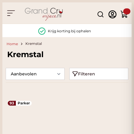
Ga naar de inhoud
Search
Winke
Krijg korting bij ophalen
Kremstal
Home
Kremstal
Filteren
93
Parker