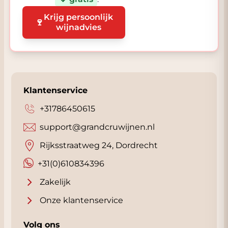
Krijg persoonlijk
🍷
wijnadvies
Klantenservice
+31786450615
support@grandcruwijnen.nl
Rijksstraatweg 24, Dordrecht
+31(0)610834396
Zakelijk
Onze klantenservice
Volg ons