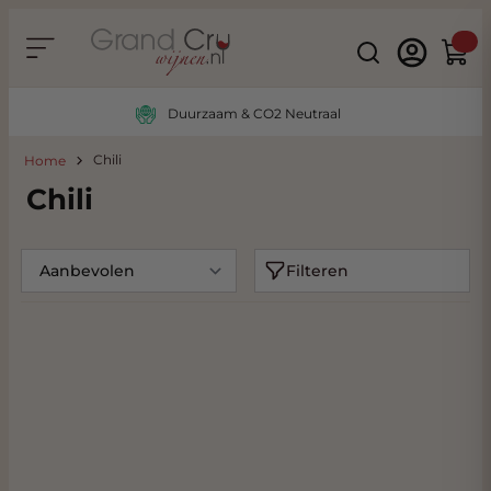
Ga naar de inhoud
Search
Winke
Duurzaam & CO2 Neutraal
Chili
Home
Chili
Filteren