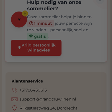
Hulp nodig van onze
sommelier?
✨
Onze sommelier helpt je binnen
🍷
🕐 1 minuut
jouw perfecte wijn
te vinden – persoonlijk, snel en
💚 gratis
.
Krijg persoonlijk
🍷
wijnadvies
Klantenservice
+31786450615
support@grandcruwijnen.nl
Rijksstraatweg 24, Dordrecht