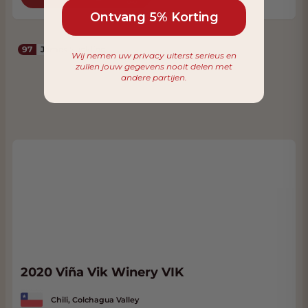
Ontvang 5% Korting
97
James Suckling
Wij nemen uw privacy uiterst serieus en
zullen jouw gegevens nooit delen met
andere partijen.
2020 Viña Vik Winery VIK
Chili, Colchagua Valley