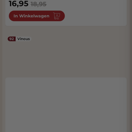
Special Price
16,95
18,95
In Winkelwagen
92
Vinous