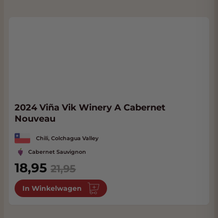
2024 Viña Vik Winery A Cabernet
Nouveau
Chili, Colchagua Valley
Cabernet Sauvignon
Special Price
18,95
21,95
In Winkelwagen