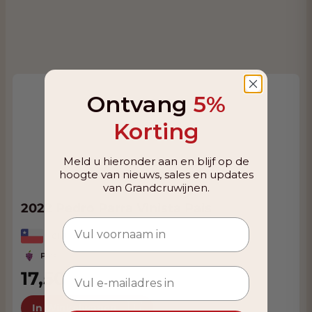
Ontvang
5%
Korting
Meld u hieronder aan en blijf op de
hoogte van nieuws, sales en updates
van Grandcruwijnen.
2022 Pedro Parra Vinista Pais
Chili, Aconcagua Valley
Pais
17,50
In Winkelwagen