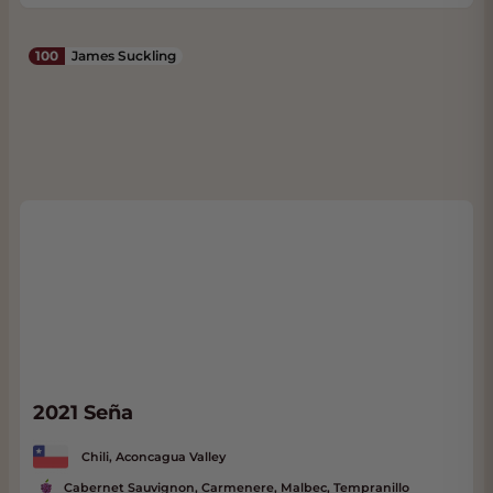
100
James Suckling
2021 Seña
Chili, Aconcagua Valley
Cabernet Sauvignon, Carmenere, Malbec, Tempranillo