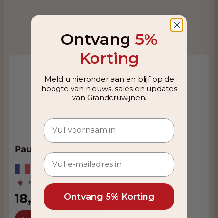
Ontvang
5%
Korting
Meld u hieronder aan en blijf op de
hoogte van nieuws, sales en updates
van Grandcruwijnen.
Paul Mas Claude Val Cadeau
Frankrijk, Languedoc-Rousillon
Diversen druiven
18,85
Ontvang 5% Korting