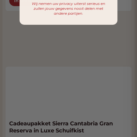
In Winkelwagen
Wij nemen uw privacy uiterst serieus en
zullen jouw gegevens nooit delen met
andere partijen.
Cadeaupakket Sierra Cantabria Gran
Reserva in Luxe Schuifkist