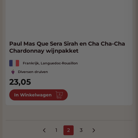
Paul Mas Que Sera Sirah en Cha Cha-Cha
Chardonnay wijnpakket
Frankrijk, Languedoc-Rousillon
Diversen druiven
23,05
In Winkelwagen
1
2
3
Pagina
U lees momenteel pagina
Pagina