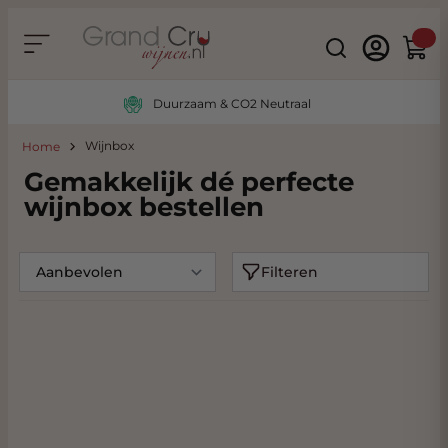
Ga naar de inhoud
Search
Winke
Duurzaam & CO2 Neutraal
Wijnbox
Home
Gemakkelijk dé perfecte
wijnbox bestellen
Filteren