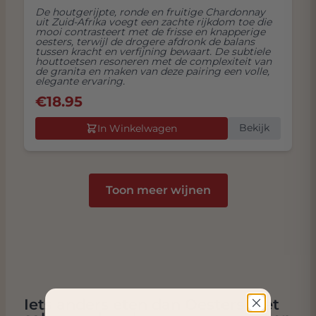
De houtgerijpte, ronde en fruitige Chardonnay
uit Zuid-Afrika voegt een zachte rijkdom toe die
mooi contrasteert met de frisse en knapperige
oesters, terwijl de drogere afdronk de balans
tussen kracht en verfijning bewaart. De subtiele
houttoetsen resoneren met de complexiteit van
de granita en maken van deze pairing een volle,
elegante ervaring.
€
18.95
Bekijk
In Winkelwagen
Toon meer wijnen
Iets anders eten dan Oesters met