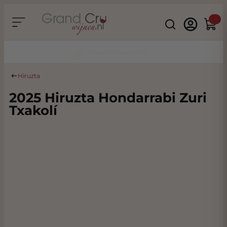
Ga naar de inhoud
Search
Winke
Thuiswinkel Waarborg
Hiruzta
2025 Hiruzta Hondarrabi Zuri
Txakolí