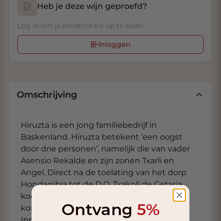
Heb je deze wijn geproefd?
Log in om je proefnotitie op te slaan.
Inloggen
Omschrijving
Hiruzta is een jong familiebedrijf in
Baskenland. Hiruzta betekent ‘een oogst
door drie personen’, namelijk die van vader
Asensio Rekalde en zijn zonen Txarli en
Angel. Direct na de toelating van het dorp
Hondarribia tot de D.O. Txakolí de Getaria
koopt de familie hier wijngaarden. In 2012
Ontvang
5%
komen hun eerste wijnen op de markt.
Inmiddels is Hiruzta één van de best