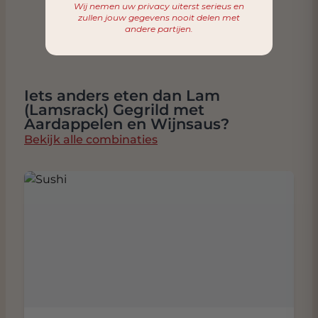
Wij nemen uw privacy uiterst serieus en
zullen jouw gegevens nooit delen met
andere partijen.
Iets anders eten dan Lam
(Lamsrack) Gegrild met
Aardappelen en Wijnsaus?
Bekijk alle combinaties