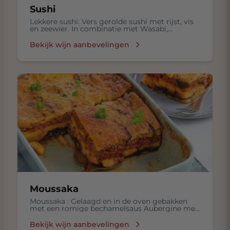
Sushi
Lekkere sushi: Vers gerolde sushi met rijst, vis
en zeewier. In combinatie met Wasabi,
ingelegde gember in een Sojasaus.
Bekijk wijn aanbevelingen
Moussaka
Moussaka : Gelaagd en in de oven gebakken
met een romige bechamelsaus Aubergine met
Gekookte rijst, Frisse salade in een
Bechamelsaus, met Lamsvlees, Tomaten,
Bekijk wijn aanbevelingen