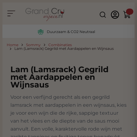
Ga naar de inhoud
Search
Winke
Duurzaam & CO2 Neutraal
Home
Sommy
Combinaties
Lam (Lamsrack) Gegrild met Aardappelen en Wijnsaus
Lam (Lamsrack) Gegrild
met Aardappelen en
Wijnsaus
Voor een verfijnd gerecht als een gegrild
lamsrack met aardappelen in een wijnsaus, kies
je voor een wijn die de rijke, sappige textuur
van het vlees en de diepte van de saus mooi
aanvult. Een volle, karaktervolle rode wijn met
zachte tannines en fruitige tonen benadrukt