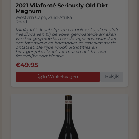
2021 Vilafonté Seriously Old Dirt
Magnum
Western Cape
,
Zuid-Afrika
Rood
Vilafonté's krachtige en complexe karakter sluit
naadloos aan bij de volle, geroosterde smaken
van het gegrilde lam en de wijnsaus, waardoor
een intensieve en harmonieuze smaaksensatie
ontstaat. De rijpe roodfruitnotities en
houtgerijpte structuur maken het tot een
feestelijke combinatie.
€
49.95
Bekijk
In Winkelwagen