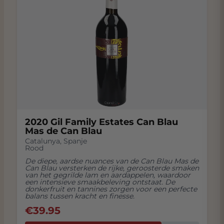
2020 Gil Family Estates Can Blau
Mas de Can Blau
Catalunya
,
Spanje
Rood
De diepe, aardse nuances van de Can Blau Mas de
Can Blau versterken de rijke, geroosterde smaken
van het gegrilde lam en aardappelen, waardoor
een intensieve smaakbeleving ontstaat. De
donkerfruit en tannines zorgen voor een perfecte
balans tussen kracht en finesse.
€
39.95