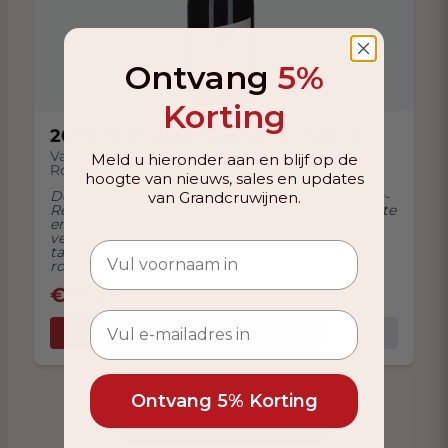
Ontvang
5%
Korting
2023 Jean-René Germanier Syrah
Valais (Wallis)
,
Zwitserland
Meld u hieronder aan en blijf op de
Rood
hoogte van nieuws, sales en updates
De kruidige en aardsige kwaliteiten van de Jean-
van Grandcruwijnen.
René Germanier Syrah brengen een mooie diepte
en frisheid die het rijke vlees en de wijnsaus
verfijnen, vooral in de overgang van seizoen. De
tannines en het donkere fruit zorgen voor een
robuuste, maar elegante match.
€
26.75
Bekijk
In Winkelwagen
Ontvang 5% Korting
Toon meer wijnen