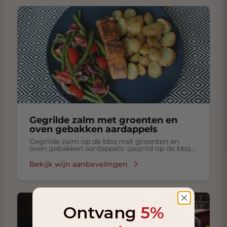
Gegrilde zalm met groenten en
oven gebakken aardappels
Gegrilde zalm op de bbq met groenten en
oven gebakken aardappels: gegrild op de bbq
zalm met groenten, oven gebakken aardappels
Bekijk wijn aanbevelingen
Ontvang
5%