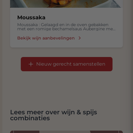
Moussaka
Moussaka : Gelaagd en in de oven gebakken
met een romige bechamelsaus Aubergine met
Gekookte rijst, Frisse salade in een
Bechamelsaus, met Lamsvlees, Tomaten,
Bekijk wijn aanbevelingen
Kruiden zoals kaneel en nootmuskaat
Nieuw gerecht samenstellen
Lees meer over wijn & spijs
combinaties