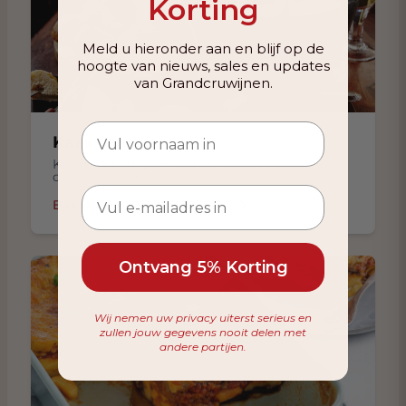
Korting
Meld u hieronder aan en blijf op de
hoogte van nieuws, sales en updates
van Grandcruwijnen.
Kaas fondue
Kaas fondu gesmolten in een potje om te
dippen met brood.
Bekijk wijn aanbevelingen
Ontvang 5% Korting
Wij nemen uw privacy uiterst serieus en
zullen jouw gegevens nooit delen met
andere partijen.