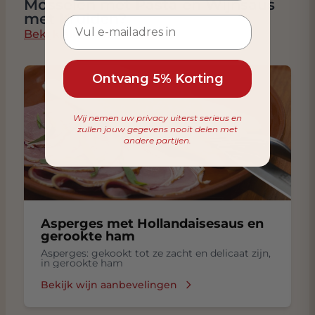
Mosselen met Pasta en Wijnsaus
met Kruiden?
Bekijk alle combinaties
Ontvang 5% Korting
Wij nemen uw privacy uiterst serieus en
zullen jouw gegevens nooit delen met
andere partijen.
Asperges met Hollandaisesaus en
gerookte ham
Asperges: gekookt tot ze zacht en delicaat zijn,
in gerookte ham
Bekijk wijn aanbevelingen