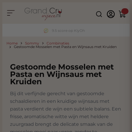
Ga naar de inhoud
Search
Winke
Thuiswinkel Waarborg
Home
Sommy
Combinaties
Gestoomde Mosselen met Pasta en Wijnsaus met Kruiden
Gestoomde Mosselen met
Pasta en Wijnsaus met
Kruiden
Bij dit verfijnde gerecht van gestoomde
schaaldieren in een kruidige wijnsaus met
pasta verdient de wijn een subtiele balans. Een
frisse, aromatische witte wijn met heldere
zuurgraad brengt de delicate smaak van de
mosselen mooi naar voren, zonder te