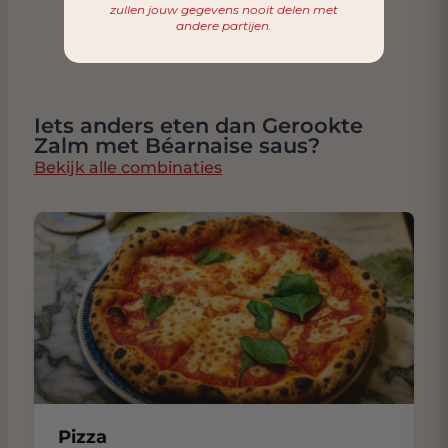
zullen jouw gegevens nooit delen met
andere partijen.
Iets anders eten dan Gerookte
Zalm met Béarnaise saus?
Bekijk alle combinaties
Pizza