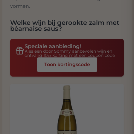
vormen.
Welke wijn bij
gerookte zalm met
béarnaise saus
?
Speciale aanbieding!
Kies een door Sommy aanbevolen wijn en
ontvang 10% korting met een coupon code
Toon kortingscode