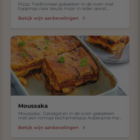
Pizza: Traditioneel gebakken in de oven met
toppings naar keuze maar in ieder geval
mozzarella, basilicum en lekkere olijflie
Bekijk wijn aanbevelingen
Moussaka
Moussaka : Gelaagd en in de oven gebakken
met een romige bechamelsaus Aubergine met
Gekookte rijst, Frisse salade in een
Bechamelsaus, met Lamsvlees, Tomaten,
Bekijk wijn aanbevelingen
Kruiden zoals kaneel en nootmuskaat