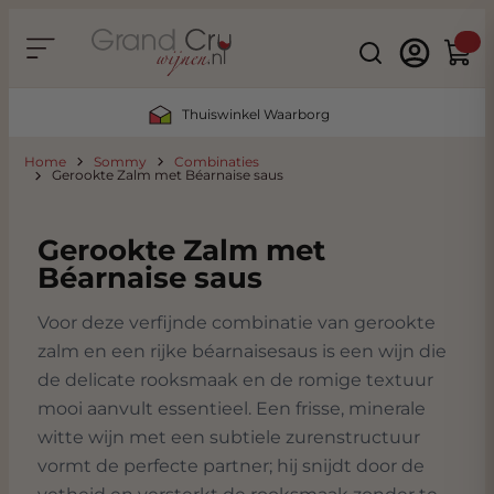
Ga naar de inhoud
Search
Winke
Duurzaam & CO2 Neutraal
Home
Sommy
Combinaties
Gerookte Zalm met Béarnaise saus
Gerookte Zalm met
Béarnaise saus
Voor deze verfijnde combinatie van gerookte
zalm en een rijke béarnaisesaus is een wijn die
de delicate rooksmaak en de romige textuur
mooi aanvult essentieel. Een frisse, minerale
witte wijn met een subtiele zurenstructuur
vormt de perfecte partner; hij snijdt door de