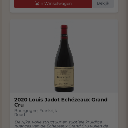
Bekijk
In Winkelwagen
2020 Louis Jadot Echézeaux Grand
Cru
Bourgogne
,
Frankrijk
Rood
De rijke, volle structuur en subtiele kruidige
nuances van de Échézeaux Grand Cru vullen de