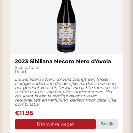
2023 Sibiliana Necoro Nero d'Avola
Sicilie
,
Italië
Rood
De Siciliaanse Nero d'Avola brengt een frisse,
fruitige ondertoon die de rijke, aardse smaken in
het gerecht verlicht, terwijl zijn lichte tannines de
zachte textuur van het vlees ondersteunen. Het
resultaat is een levendige balans tussen
regionaliteit en verfijning, perfect voor deze rijke
combinatie.
€
11.95
Bekijk
In Winkelwagen