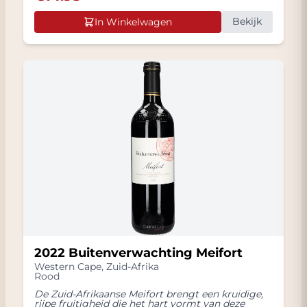
Bekijk
In Winkelwagen
2022 Buitenverwachting Meifort
Western Cape
,
Zuid-Afrika
Rood
De Zuid-Afrikaanse Meifort brengt een kruidige,
rijpe fruitigheid die het hart vormt van deze