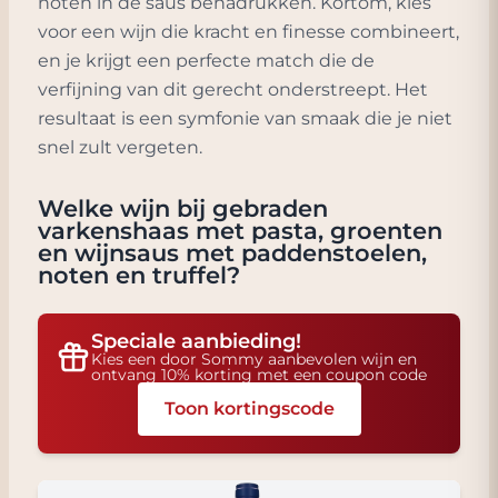
noten in de saus benadrukken. Kortom, kies
voor een wijn die kracht en finesse combineert,
en je krijgt een perfecte match die de
verfijning van dit gerecht onderstreept. Het
resultaat is een symfonie van smaak die je niet
snel zult vergeten.
Welke wijn bij
gebraden
varkenshaas met pasta, groenten
en wijnsaus met paddenstoelen,
noten en truffel
?
Speciale aanbieding!
Kies een door Sommy aanbevolen wijn en
ontvang 10% korting met een coupon code
Toon kortingscode