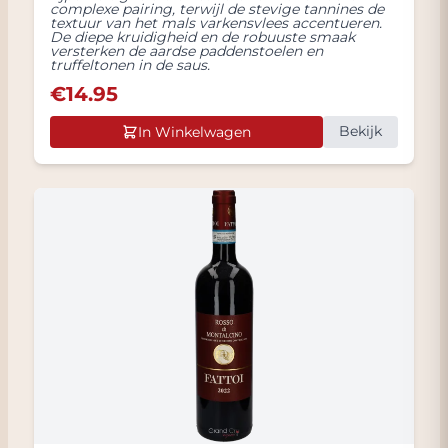
complexe pairing, terwijl de stevige tannines de
textuur van het mals varkensvlees accentueren.
De diepe kruidigheid en de robuuste smaak
versterken de aardse paddenstoelen en
truffeltonen in de saus.
€
14.95
Bekijk
In Winkelwagen