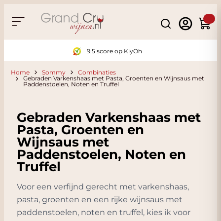
Ga naar de inhoud
Search
Winke
9.5 score op KiyOh
Home
Sommy
Combinaties
Gebraden Varkenshaas met Pasta, Groenten en Wijnsaus met
Paddenstoelen, Noten en Truffel
Gebraden Varkenshaas met
Pasta, Groenten en
Wijnsaus met
Paddenstoelen, Noten en
Truffel
Voor een verfijnd gerecht met varkenshaas,
pasta, groenten en een rijke wijnsaus met
paddenstoelen, noten en truffel, kies ik voor