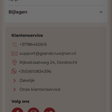
of ijzerdraad waardoor de wijnstokken een
lage struik vormen wat lijkt op een kleine
Bijlagen
boom (Alberello betekend in het Italiaans
dan ook 'jonge boom'). Het is erg kostbaar
om op deze manier druiven te verbouwen
omdat er veel minder wijnstokken geplant
Klantenservice
kunnen worden per hectare, Het vele
handmatige werk in de wijngaard omdat er
+31786450615
geen machine aan te pas komt, en de lage
support@grandcruwijnen.nl
opbrengsten. Het voordeel is echter dat de
druiven van zeer hoge kwaliteit zijn. De oogst
Rijksstraatweg 24, Dordrecht
voor alle 4 de Puglia POP wijnen vindt begin
+31(0)610834396
september plaats en wordt volledig
handmatig uitgevoerd. Bij Puglia POP krijgt
Zakelijk
alles zeer lang de tijd en dit zorgt onder meer
Onze klantenservice
voor de hoge kwaliteit. Na de handmatige
pluk worden de druiven meteen geperst
Volg ons
waarna de most meer dan een maand op
haar droesem en met natuurlijke gisten