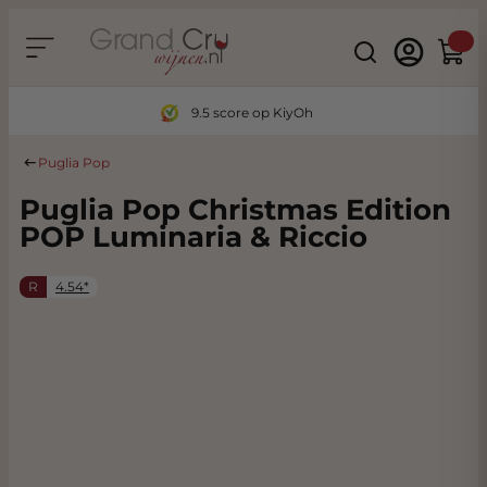
Ga naar de inhoud
Search
Winke
9.5 score op KiyOh
Puglia Pop
Puglia Pop Christmas Edition
POP Luminaria & Riccio
R
4.54*