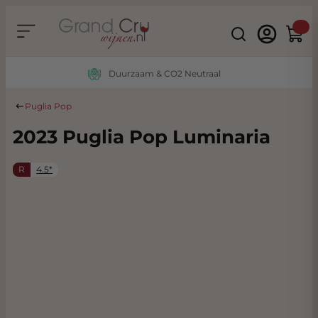
Ga naar de inhoud
Search
Winke
Duurzaam & CO2 Neutraal
Puglia Pop
2023 Puglia Pop Luminaria
R
4.5*