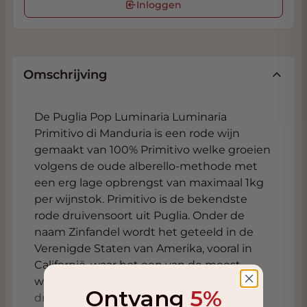
Inloggen
Omschrijving
De Puglia Pop Luminaria Luminaria
Primitivo di Manduria is een rode wijn
gemaakt van 100% Primitivo welke groeien
volgens de oude alberello-methode met
een erg lage opbrengst van maximaal 1kg
per wijnstok. Primitivo is de bekendste
rode druivensoort uit Puglia. Onder de
naam Zinfandel wordt het geteeld in de
Verenigde Staten van Amerika, vooral in
Californië, waar het een van de meest
wijdverspreide en gewaardeerde rode
Ontvang
5%
druivensoorten is. De naam "Primitivo"