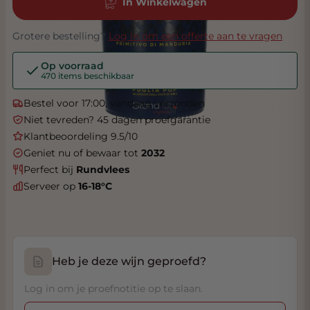
In Winkelwagen
Grotere bestelling?
Log in om een offerte aan te vragen
Op voorraad
470 items beschikbaar
Bestel voor 17:00, vandaag verzonden
Niet tevreden? 45 dagen proefgarantie
Klantbeoordeling 9.5/10
Geniet nu of bewaar tot
2032
Perfect bij
Rundvlees
Serveer op
16-18°C
Heb je deze wijn geproefd?
Log in om je proefnotitie op te slaan.