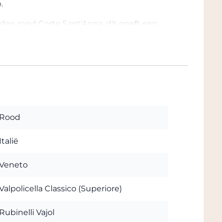
.
lden rond Corte Sant'Anna, dit geeft een
kt het onmiskenbaar: wijn die op
de zee - stel je een zonnige baai voor. De
n het mesozoïcum tijdperk (150 miljoen
60 miljoen jaar geleden) gevolgd door de
d is zeer kalkrijk, ideaal voor het
t van de wijnstokken. Kalksteen heeft
aciteit om voor lange periodes water
Rood
neer de planten het nodig hebben. Dit
d. De grond is dun maar rijk aan
Italië
kken in perfecte voedingsbalans kunnen
n de kwaliteit van de wijnen die altijd
Veneto
ijn, zowel in hun
aroma
als in de mond,
binelli Vajol wijnen worden in de grond
Valpolicella Classico (Superiore)
reiken; het zijn geschenken van de
uren in de Conca del Vajol.
Rubinelli Vajol
 september handmatig geoogst en