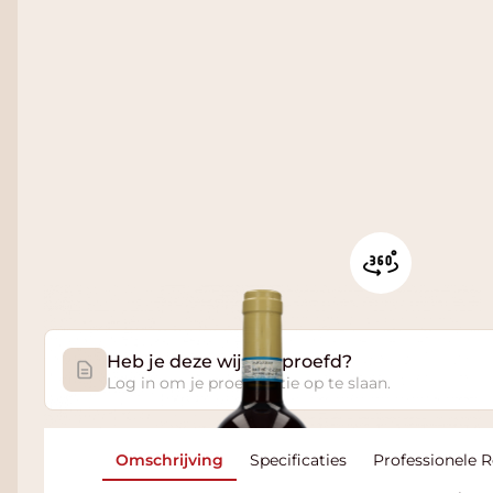
Heb je deze wijn geproefd?
Log in om je proefnotitie op te slaan.
Omschrijving
Specificaties
Professionele 