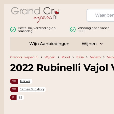
Ga naar de inhoud
Bestel nu, verzending op
Vandaag open vanaf
maandag
11:00
Wijn Aanbiedingen
Wijnen
Toggle
Grandcruwijnen.nl
Wijnen
Rood
Italië
Veneto
Valp
2022 Rubinelli Vajol 
90
Parker
90
James Suckling
R
95