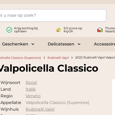
Krijg korting bij
9.5 score op
Thuisw
ophalen
KiyOh
Waarb
Geschenken
Delicatessen
Accessoir
 submenu for Wijnen
Toggle submenu for Geschenken
Toggle submenu fo
2022 Rubinelli Vajol Valpol
olicella Classico (Superiore)
Rubinelli Vajol
Valpolicella Classico
Wijnsoort
Rood
Land
Italië
Regio
Veneto
Appellatie
Valpolicella Classico (Superiore)
Wijnhuis
Rubinelli Vajol