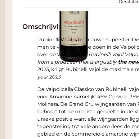
Gerelate
Omschrijving
Rubinelli Vajol is de nieuwe superster. De
men te vaak poogt te doen in de Valpolicel
over de Valpolicella: "
Rubinelli Vajol Valp
from a producer that is arguably
the new
2023, krijgt Rubinelli Vajol de maximale 
year 2023
De Valpolicella Classico van Rubinelli Va
voor Amarone namelijk: 45% Corvina, 35%
Molinara. De Grand Cru wijngaarden van R
behoort tot de mooiste gedeelte in de Ve
unieke positie want alle wijngaarden lig
tegenstelling tot vele andere (lees de m
gebied en de commerciële amarone wij