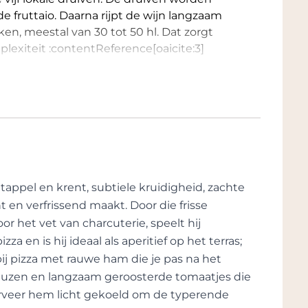
 fruttaio. Daarna rijpt de wijn langzaam
ken, meestal van 30 tot 50 hl. Dat zorgt
lexiteit :contentReference[oaicite:3]
em
nna, in een geologisch unieke vallei die
en sponsachtig, waardoor hij water kan
ijven de wijnstokken goed gehydrateerd,
n bodem, zon en hoogte maakt de wijnen
atappel en krent, subtiele kruidigheid, zachte
[oaicite:4]{index=4}.
t en verfrissend maakt. Door die frisse
 aanpak
oor het vet van charcuterie, speelt hij
en is hij ideaal als aperitief op het terras;
 of kunstmest. In plaats daarvan wieden
 bij pizza met rauwe ham die je pas na het
peulvruchten tussen de rijen om de
auzen en langzaam geroosterde tomaatjes die
t de hand. De aanpak doet recht aan de
serveer hem licht gekoeld om de typerende
ntentReference[oaicite:5]{index=5}.