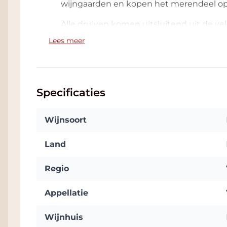
wijngaarden en kopen het merendeel op
Alle druiven komen uitsluitend uit de ve
bijzondere uniekheid aan de wijn en maa
Lees meer
tufsteen is geboren. Ooit was dit gebied 
bodem bestaat uit mergel gevormd tusse
jaar geleden) en het tertiaire tijdperk (
oorsprong van het Alpen gebergte. De gron
Specificaties
modereren van de natuurlijke groeikrach
ook sponsachtige eigenschappen: de cap
Wijnsoort
vast te houden alleen door te laten wan
houdt de druiven altijd goed gehydrateer
Land
organische stoffen waardoor de wijnsto
leven. Deze harmonie is terug te vinden i
Regio
elegant zijn en een volledige expressie z
van hun rijke polyfenolische veelheid. Ru
Appellatie
geboren nog voordat ze de wijnkelder be
natuur en van de formatie van landstruct
Wijnhuis
De geselecteerde druiven worden eind