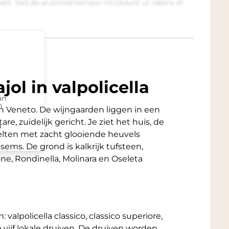
elit. Sed do eiusmod tempor incididunt ut labore et
r of the style. All are examples of bright,
ble by virtue of their freshness and
iciële factsheet van deze fraaie wijn. Wij
lling van deze wijn. De wijn ligt in ons
 u de wijn komt afhalen ontvangt u
jol in valpolicella
w korting direct wanneer u kiest voor
an
n
na naast de Rijksweg met volop
, in Veneto. De wijngaarden liggen in een
res.
e, zuidelijk gericht. Je ziet het huis, de
n
elten met zacht glooiende heuvels
ms. De grond is kalkrijk tufsteen,
one, Rondinella, Molinara en Oseleta
 valpolicella classico, classico superiore,
e vijf lokale druiven. De druiven worden