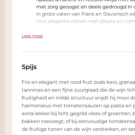
met zorg geoogst en deels gedroogd in de
in grote vaten van Frans en Slavonisch ei
voor elegante wijnen met diepte en comp
{index=3}.
Lees meer
landschap en bod
Alle wijngaarden liggen rond Corte Sant’A
ooit onder zee lag. De bodem is kalkrijk 
Spijs
vasthouden en geleidelijk afgeeft. Zo bl
zelfs in droge tijden. De combinatie va
Fris en elegant met rood fruit zoals kers, grana
herkenbaar en elegant :contentReference
tannines en een fijne zuurgraad die de wijn lich
natuurvriendelijke
fruitigheid en milde structuur snijdt hij mooi d
harmonieus met tomatensauzen op pasta en pizza 
Rubinelli Vajol gebruikt geen herbiciden
extra lekker bij licht gegrild vlees of groenten,
ze mechanisch en zaaien ze kruiden en 
bakken toevoegt, of bij eenvoudige tomatens
grond te verrijken. Oogsten gebeurt me
de fruitige tonen van de wijn versterken, en 
kracht van het land, in stijl en smaak :co