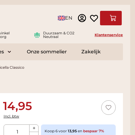
Taal
EN
Winkelwag
inkel
Duurzaam & CO2
Klantenservice
org
Neutraal
es
Onze sommelier
Zakelijk
r Delicatessen
Toggle submenu for Accessoires
icella Classico
14,95
Incl. btw
Aantal
Koop 6 voor
13,95
en
bespaar
7
%