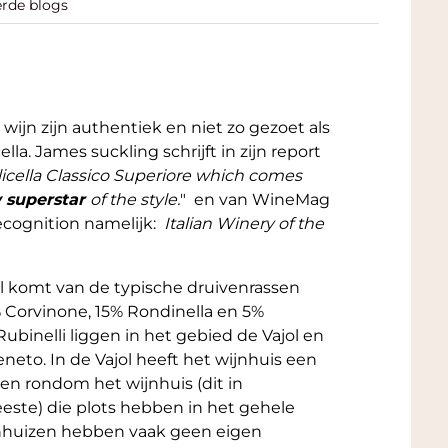
erde blogs
 wijn zijn authentiek en niet zo gezoet als
la. James suckling schrijft in zijn report
olicella Classico Superiore which comes
 superstar
of the style.
" en van WineMag
recognition namelijk:
Italian Winery of the
jol komt van de typische druivenrassen
 Corvinone, 15% Rondinella en 5%
ubinelli liggen in het gebied de Vajol en
neto. In de Vajol heeft het wijnhuis een
gen rondom het wijnhuis (dit in
eeste) die plots hebben in het gehele
nhuizen hebben vaak geen eigen