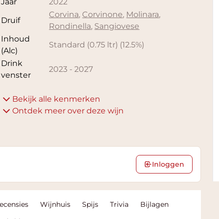
Jaar
2022
Corvina
,
Corvinone
,
Molinara
,
Druif
Rondinella
,
Sangiovese
Inhoud
Standard (0.75 ltr)
(
12.5
%)
(Alc)
Drink
2023
-
2027
venster
Bekijk alle kenmerken
Ontdek meer over deze wijn
Inloggen
Recensies
Wijnhuis
Spijs
Trivia
Bijlagen