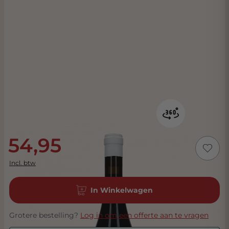
54,95
Incl. btw
In Winkelwagen
Grotere bestelling?
Log in om een offerte aan te vragen