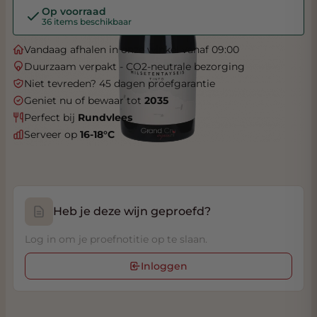
Op voorraad
36 items beschikbaar
Vandaag afhalen in onze winkel vanaf 09:00
Duurzaam verpakt - CO2-neutrale bezorging
Niet tevreden? 45 dagen proefgarantie
Geniet nu of bewaar tot
2035
Perfect bij
Rundvlees
Serveer op
16-18°C
Heb je deze wijn geproefd?
Log in om je proefnotitie op te slaan.
Inloggen