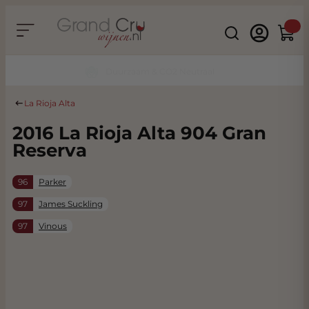
Ga naar de inhoud
Search
Winke
Duurzaam & CO2 Neutraal
La Rioja Alta
2016 La Rioja Alta 904 Gran
Reserva
96
Parker
97
James Suckling
97
Vinous