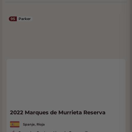
stijl en
panache
. Heerlijk om nu te drinken
(wel even fles uurtje van te voren
openmaken) maar mag ook gerust nog 15
95
Parker
jaar worden opgelegd.
WEETJE:
De wijn ligt in ons
geconditioneerde Wine Warehouse en als u
de wijn komt afhalen ontvangt u vaak ook
nog een mooie korting. U ziet uw korting
direct wanneer u kiest voor Afhalen in
Afreken-pagina. We zitten bijna naast de
Rijksweg met volop parkeergelegenheid.
Klik
hier
voor ons adres.
2022 Marques de Murrieta Reserva
Spanje, Rioja