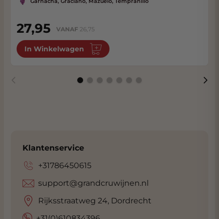
Garnacha, Graciano, Mazuelo, Tempranillo
27,95
VANAF
26,75
In Winkelwagen
Klantenservice
+31786450615
support@grandcruwijnen.nl
Rijksstraatweg 24, Dordrecht
+31(0)610834396