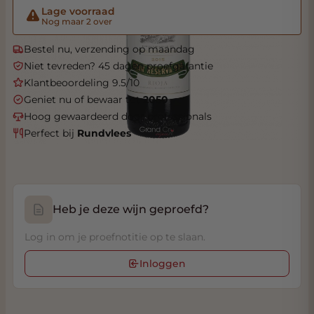
Lage voorraad
Nog maar 2 over
Bestel nu, verzending op maandag
Niet tevreden? 45 dagen proefgarantie
Klantbeoordeling 9.5/10
Geniet nu of bewaar tot
2050
Hoog gewaardeerd door professionals
Perfect bij
Rundvlees
Heb je deze wijn geproefd?
Log in om je proefnotitie op te slaan.
Inloggen