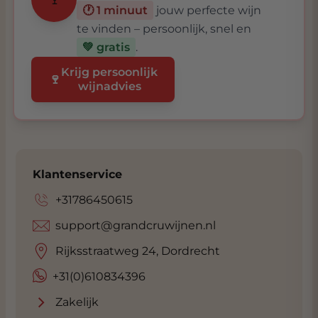
🕐 1 minuut
jouw perfecte wijn
te vinden – persoonlijk, snel en
💚 gratis
.
Krijg persoonlijk
🍷
wijnadvies
Klantenservice
+31786450615
support@grandcruwijnen.nl
Rijksstraatweg 24, Dordrecht
+31(0)610834396
Zakelijk