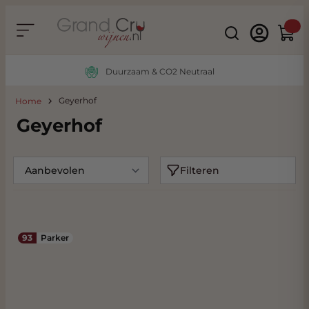
Ga naar de inhoud
Search
Winke
Duurzaam & CO2 Neutraal
Geyerhof
Home
Geyerhof
Filteren
93
Parker