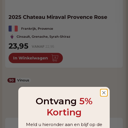
2025 Chateau Miraval Provence Rose
Frankrijk, Provence
Cinsault, Grenache, Syrah-Shiraz
23,95
VANAF
22,95
In Winkelwagen
90
Vinous
Ontvang
5%
Korting
Meld u hieronder aan en blijf op de