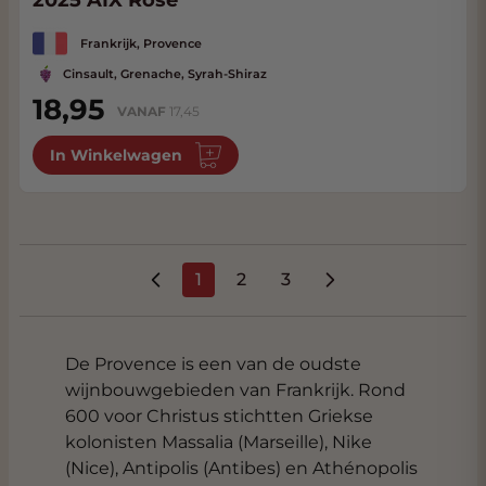
2025 AIX Rose
Frankrijk, Provence
Cinsault, Grenache, Syrah-Shiraz
18,95
VANAF
17,45
In Winkelwagen
1
2
3
U lees momenteel pagina
Pagina
Pagina
De Provence is een van de oudste
wijnbouwgebieden van Frankrijk. Rond
600 voor Christus stichtten Griekse
kolonisten Massalia (Marseille), Nike
(Nice), Antipolis (Antibes) en Athénopolis