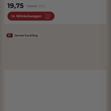
19,75
VANAF
18,95
In Winkelwagen
91
James Suckling