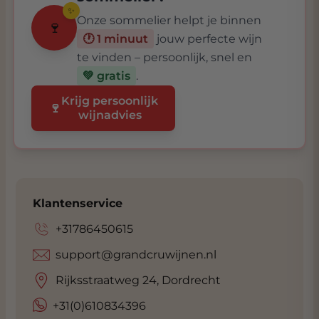
✨
Onze sommelier helpt je binnen
🍷
🕐 1 minuut
jouw perfecte wijn
te vinden – persoonlijk, snel en
💚 gratis
.
Krijg persoonlijk
🍷
wijnadvies
Klantenservice
+31786450615
support@grandcruwijnen.nl
Rijksstraatweg 24, Dordrecht
+31(0)610834396