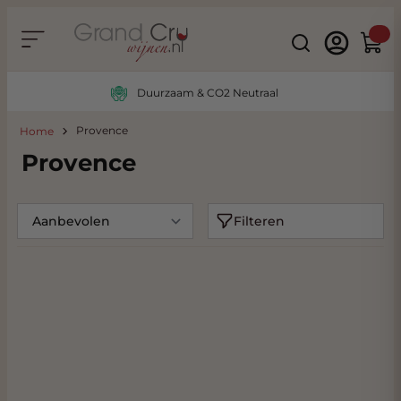
Ga naar de inhoud
Search
Winke
Duurzaam & CO2 Neutraal
Provence
Home
Provence
Filteren