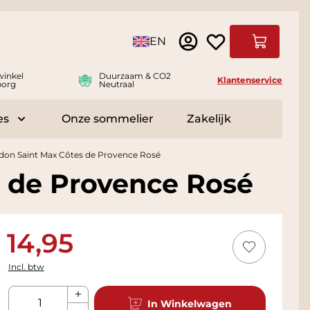
Taal
EN
Winkelwag
winkel
Duurzaam & CO2
Klantenservice
borg
Neutraal
es
Onze sommelier
Zakelijk
r Delicatessen
Toggle submenu for Accessoires
on Saint Max Côtes de Provence Rosé
 de Provence Rosé
14,95
Incl. btw
Aantal
In Winkelwagen