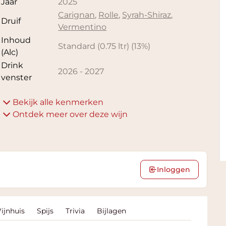
Jaar
2025
Carignan
,
Rolle
,
Syrah-Shiraz
,
Druif
Vermentino
Inhoud
Standard (0.75 ltr)
(
13
%)
(Alc)
Drink
2026
-
2027
venster
Bekijk alle kenmerken
Ontdek meer over deze wijn
Inloggen
ijnhuis
Spijs
Trivia
Bijlagen