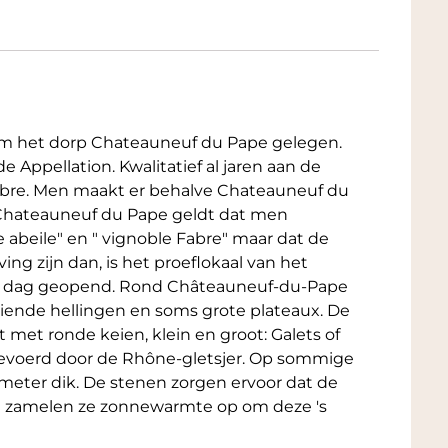
aadloos aan bij het aromatische karakter van
ruiden of zachte kaas
urgette met Parmezaan of gegrilde paprika
m het dorp Chateauneuf du Pape gelegen.
ruidige accenten zonder te overheersen,
de Appellation. Kwalitatief al jaren aan de
n Fabre. Men maakt er behalve Chateauneuf du
e Chateauneuf du Pape geldt dat men
asta’s
e abeile" en " vignoble Fabre" maar dat de
uchten of tomaat-basilicumsaus.
ing zijn dan, is het proeflokaal van het
 de wijn zorgen voor evenwicht bij deze
lke dag geopend. Rond Châteauneuf-du-Pape
en.
oiende hellingen en soms grote plateaux. De
met ronde keien, klein en groot: Galets of
gevoerd door de Rhône-gletsjer. Op sommige
 meter dik. De stenen zorgen ervoor dat de
ag zamelen ze zonnewarmte op om deze 's