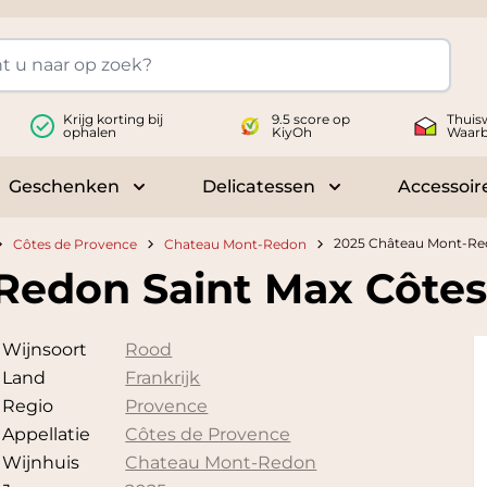
Krijg korting bij
9.5 score op
Thuis
ophalen
KiyOh
Waar
Geschenken
Delicatessen
Accessoir
 submenu for Wijnen
Toggle submenu for Geschenken
Toggle submenu fo
2025 Château Mont-Red
Côtes de Provence
Chateau Mont-Redon
Redon Saint Max Côtes
Wijnsoort
Rood
Land
Frankrijk
Regio
Provence
Appellatie
Côtes de Provence
Wijnhuis
Chateau Mont-Redon