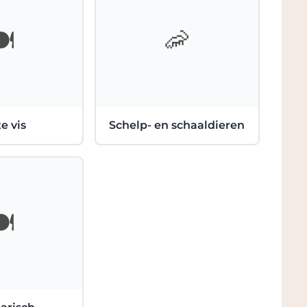
️
🦐
e vis
Schelp- en schaaldieren
️