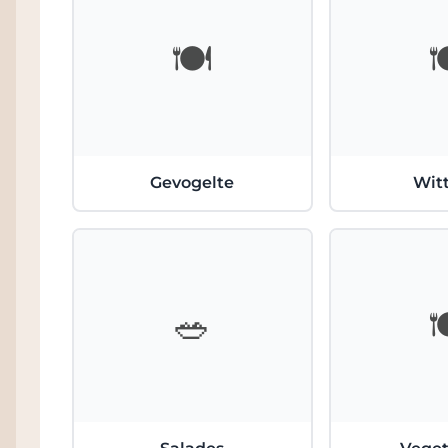
🍽️

Gevogelte
Witt
🥗
