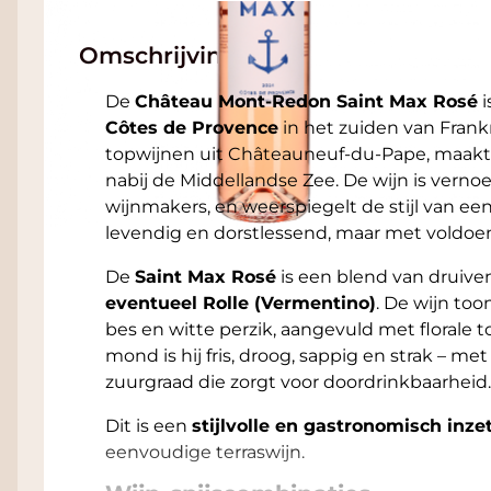
Omschrijving
De
Château Mont-Redon Saint Max Rosé
i
Côtes de Provence
in het zuiden van Frank
topwijnen uit Châteauneuf-du-Pape, maakt
nabij de Middellandse Zee. De wijn is verno
wijnmakers, en weerspiegelt de stijl van een
levendig en dorstlessend, maar met voldoe
De
Saint Max Rosé
is een blend van druive
eventueel Rolle (Vermentino)
. De wijn too
bes en witte perzik, aangevuld met florale t
mond is hij fris, droog, sappig en strak – m
zuurgraad die zorgt voor doordrinkbaarheid.
Dit is een
stijlvolle en gastronomisch inze
eenvoudige terraswijn.