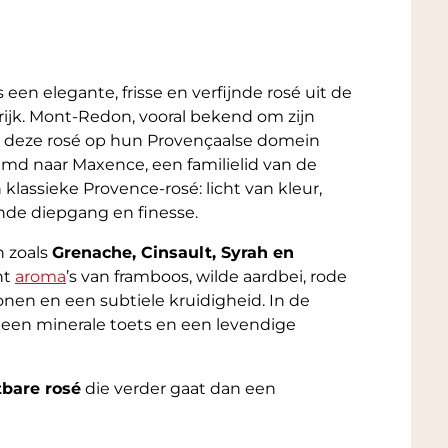
s een elegante, frisse en verfijnde rosé uit de
rijk. Mont-Redon, vooral bekend om zijn
 deze rosé op hun Provençaalse domein
emd naar Maxence, een familielid van de
 klassieke Provence-rosé: licht van kleur,
nde diepgang en finesse.
n zoals
Grenache, Cinsault, Syrah en
nt
aroma
’s van framboos, wilde aardbei, rode
onen en een subtiele kruidigheid. In de
et een minerale toets en een levendige
tbare rosé
die verder gaat dan een