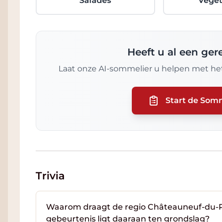
Salades
Veget
Heeft u al een ge
Laat onze AI-sommelier u helpen met het
Start de Som
Trivia
Waarom draagt de regio Châteauneuf-du-P
gebeurtenis ligt daaraan ten grondslag?