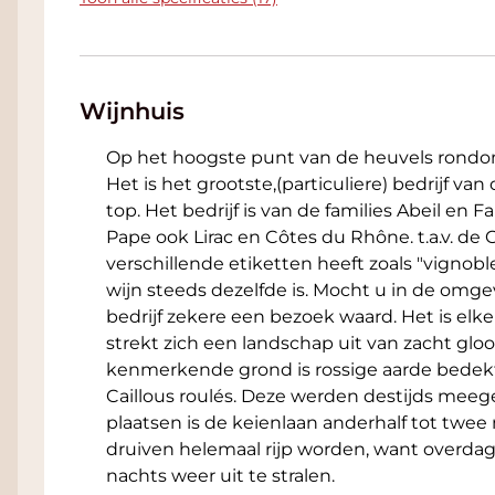
specerijen.
De verfijnde kruidigheid van de wijn sluit n
dit soort bereidingen.
4. Vegetarische gerechten met olijfolie, k
Wijnhuis
Geroosterde aubergine met feta en tijm, co
met burrata.
Op het hoogste punt van de heuvels rondo
De wijn ondersteunt de zachte smaken en k
Het is het grootste,(particuliere) bedrijf van 
en zorgt voor een verfrissend contrast.
top. Het bedrijf is van de families Abeil e
Pape ook Lirac en Côtes du Rhône. t.a.v. d
5. Rijstgerechten en lichte mediterrane p
verschillende etiketten heeft zoals "vignobl
Paella met kip en groente, pasta met zeevr
wijn steeds dezelfde is. Mocht u in de omgev
Het frisse profiel en de levendige zuren van
bedrijf zekere een bezoek waard. Het is e
gerechten met structuur en zuiderse smak
strekt zich een landschap uit van zacht glo
kenmerkende grond is rossige aarde bedekt 
Caillous roulés. Deze werden destijds mee
plaatsen is de keienlaan anderhalf tot twee
druiven helemaal rijp worden, want overd
nachts weer uit te stralen.