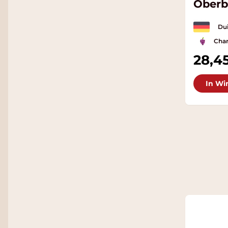
Oberb
Bassg
Dui
Cha
28,4
In Wi