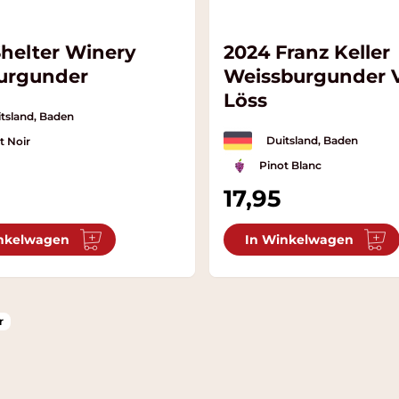
Shelter Winery
2024 Franz Keller
urgunder
Weissburgunder
Löss
tsland, Baden
Duitsland, Baden
t Noir
Pinot Blanc
17,95
nkelwagen
In Winkelwagen
r