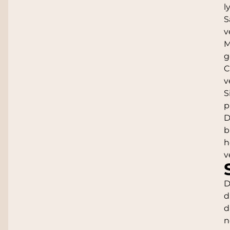
l
S
v
M
g
C
v
S
p
D
b
h
v
D
d
d
n