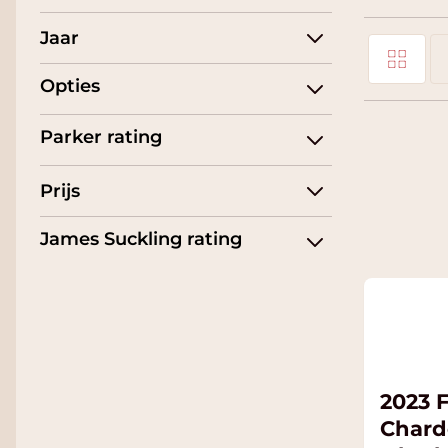
Jaar
Foto-tabel
Tonen als
Opties
Li
Parker rating
Prijs
James Suckling rating
2023 F
Char