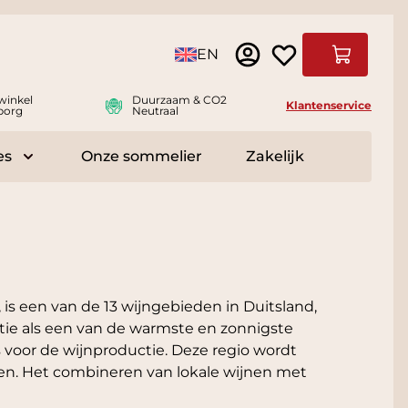
Taal
EN
Winkelwag
winkel
Duurzaam & CO2
Klantenservice
borg
Neutraal
es
Onze sommelier
Zakelijk
r Delicatessen
Toggle submenu for Accessoires
s een van de 13 wijngebieden in Duitsland,
tie als een van de warmste en zonnigste
 voor de wijnproductie. Deze regio wordt
ten. Het combineren van lokale wijnen met