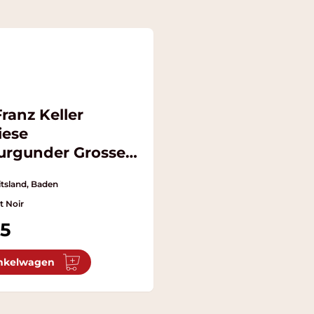
ranz Keller
iese
urgunder Grosses
chs
tsland, Baden
t Noir
95
nkelwagen