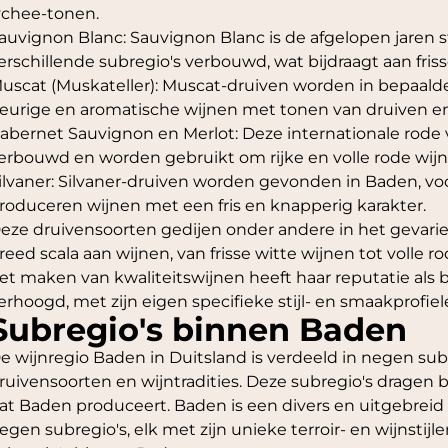
ychee-tonen.
auvignon Blanc: Sauvignon Blanc is de afgelopen jaren 
erschillende subregio's verbouwd, wat bijdraagt aan friss
uscat (Muskateller): Muscat-druiven worden in bepaald
eurige en aromatische wijnen met tonen van druiven en 
abernet Sauvignon en Merlot: Deze internationale rode 
erbouwd en worden gebruikt om rijke en volle rode wij
ilvaner: Silvaner-druiven worden gevonden in Baden, voo
roduceren wijnen met een fris en knapperig karakter.
eze druivensoorten gedijen onder andere in het gevarie
reed scala aan wijnen, van frisse witte wijnen tot volle 
et maken van kwaliteitswijnen heeft haar reputatie als b
erhoogd, met zijn eigen specifieke stijl- en smaakprofiel
Subregio's binnen Baden
e wijnregio Baden in Duitsland is verdeeld in negen subre
ruivensoorten en wijntradities. Deze subregio's dragen 
at Baden produceert. Baden is een divers en uitgebreid 
egen subregio's, elk met zijn unieke terroir- en wijnstijle