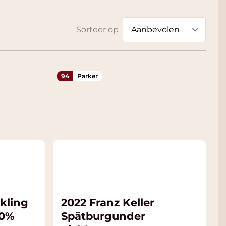
Sorteer op
94
Parker
kling
2022 Franz Keller
 0%
Spätburgunder