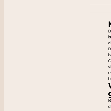
B
i
d
B
b
O
v
m
b
B
d