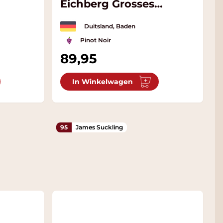
Eichberg Grosses
Gewächs
Duitsland, Baden
Pinot Noir
89,95
In Winkelwagen
95
James Suckling