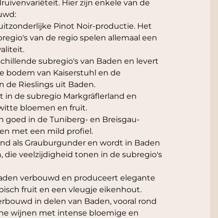
uivenvariëteit. Hier zijn enkele van de
uwd:
itzonderlijke Pinot Noir-productie. Het
egio's van de regio spelen allemaal een
liteit.
rschillende subregio's van Baden en levert
che bodem van Kaiserstuhl en de
 de Rieslings uit Baden.
 in de subregio Markgräflerland en
itte bloemen en fruit.
n goed in de Tuniberg- en Breisgau-
nen met een mild profiel.
kend als Grauburgunder en wordt in Baden
 die veelzijdigheid tonen in de subregio's
aden verbouwd en produceert elegante
isch fruit en een vleugje eikenhout.
rbouwd in delen van Baden, vooral rond
ische wijnen met intense bloemige en