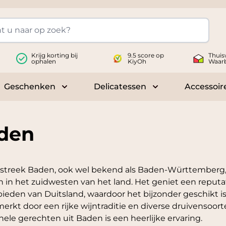
Krijg korting bij
9.5 score op
Thuis
ophalen
KiyOh
Waar
Geschenken
Delicatessen
Accessoir
 submenu for Wijnen
Toggle submenu for Geschenken
Toggle submenu fo
den
streek Baden, ook wel bekend als Baden-Württemberg, i
 in het zuidwesten van het land. Het geniet een reputa
ieden van Duitsland, waardoor het bijzonder geschikt is
rkt door een rijke wijntraditie en diverse druivensoor
onele gerechten uit Baden is een heerlijke ervaring.