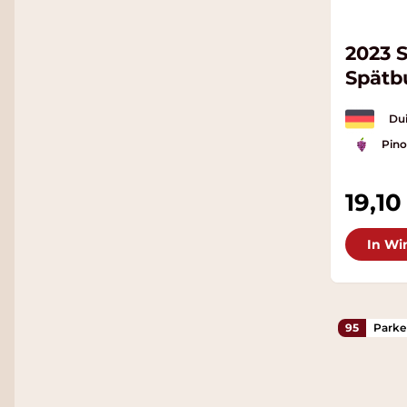
2023 
Spätb
Dui
Pino
19,10
In Wi
95
Parke