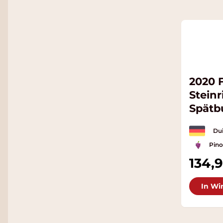
2020 F
Steinr
Spätb
Gewä
Dui
Pino
134,
In Wi