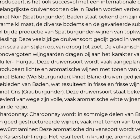
roduceert, is het ook succesvol met een internationale dr
elangrijkste druivensoorten die in Baden worden verbo
inot Noir (Spätburgunder): Baden staat bekend om zijn u
arme klimaat, de diverse bodems en de gevarieerde subr
ol bij de productie van Spätburgunder-wijnen van topkwa
iesling: Deze veelzijdige druivensoort gedijt goed in ve
en scala aan stijlen op, van droog tot zoet. De vulkanis
onovergoten wijngaarden dragen bij aan het karakter van
üller-Thurgau: Deze druivensoort wordt vaak aangeplant
roduceert lichte en aromatische wijnen met tonen van w
inot Blanc (Weißburgunder): Pinot Blanc-druiven gedije
ebieden van Baden, wat resulteert in frisse en frisse wij
inot Gris (Grauburgunder): Deze druivensoort staat be
evierd vanwege zijn volle, vaak aromatische witte wijnen,
an de regio.
hardonnay: Chardonnay wordt in sommige delen van B
n goed gestructureerde wijnen, vaak met tonen van trop
ewürztraminer: Deze aromatische druivensoort wordt ve
e Kaiserstuhl-regio. Het resulteert in kruidige, aromat