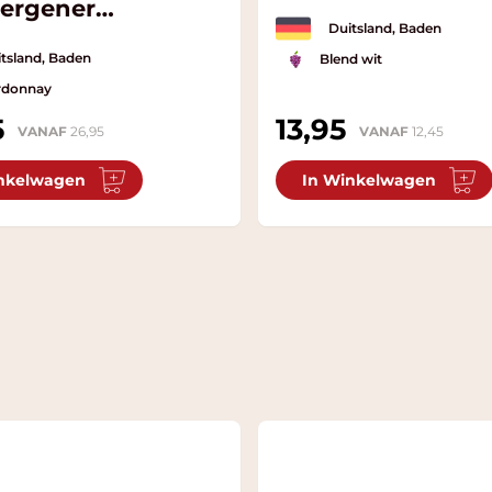
ergener
Duitsland, Baden
eige
tsland, Baden
Blend wit
rdonnay
5
13,95
VANAF
26,95
VANAF
12,45
nkelwagen
In Winkelwagen