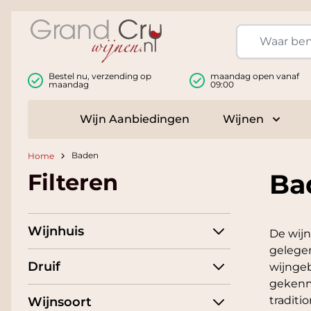
Ga naar de inhoud
Bestel nu, verzending op
maandag open vanaf
maandag
09:00
Wijn Aanbiedingen
Wijnen
Toggle
Baden
Home
Ba
Filteren
Wijnhuis
De wijn
gelegen
Druif
wijngeb
gekenme
traditi
Wijnsoort