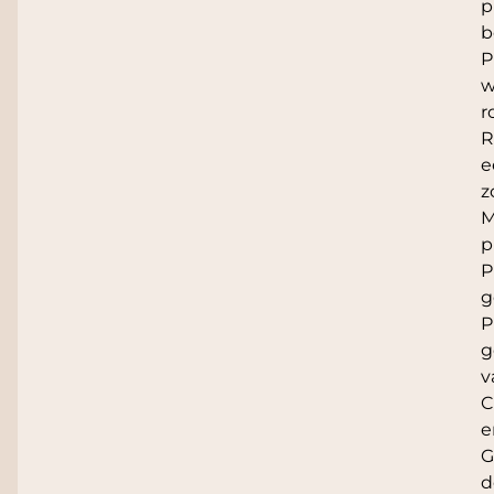
p
b
P
w
r
R
e
z
M
p
P
g
P
g
v
C
e
G
d