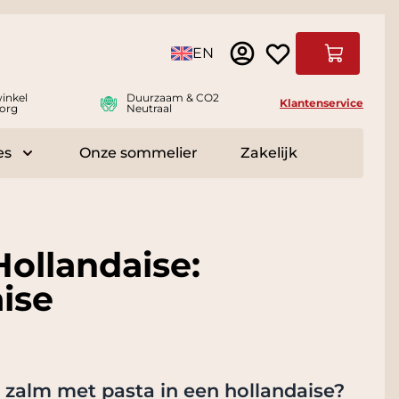
Taal
EN
Winkelwag
inkel
Duurzaam & CO2
Klantenservice
org
Neutraal
es
Onze sommelier
Zakelijk
r Delicatessen
Toggle submenu for Accessoires
ollandaise:
ise
 zalm met pasta in een hollandaise
?