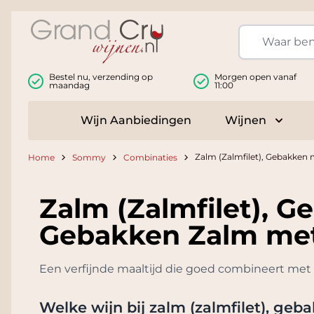
Ga naar de inhoud
Bestel nu, verzending op
Morgen open vanaf
maandag
11:00
Wijn Aanbiedingen
Wijnen
Toggle
Zalm (Zalmfilet), Gebakken 
Home
Sommy
Combinaties
Zalm (Zalmfilet), G
Gebakken Zalm met 
Een verfijnde maaltijd die goed combineert met 
Welke wijn bij
zalm (zalmfilet), geb