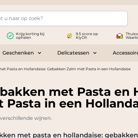
Krijg korting bij
9.5 score op
Thuisw
ophalen
KiyOh
Waarb
Geschenken
Delicatessen
Accessoir
 submenu for Wijnen
Toggle submenu for Geschenken
Toggle submenu fo
met Pasta en Hollandaise: Gebakken Zalm met Pasta in een Hollandaise
ebakken met Pasta en H
Pasta in een Hollanda
verschillende wijnen.
akken met pasta en hollandaise: gebakken