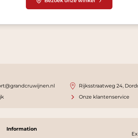
Bezoek onze winkel
rt@grandcruwijnen.nl
Rijksstraatweg 24, Dord
jk
Onze klantenservice
Information
Ex