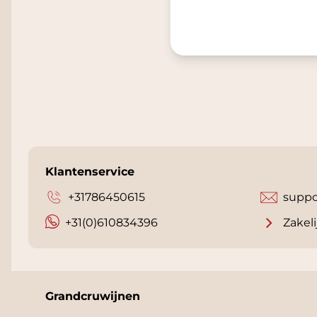
Klantenservice
+31786450615
suppo
+31(0)610834396
Zakeli
Grandcruwijnen