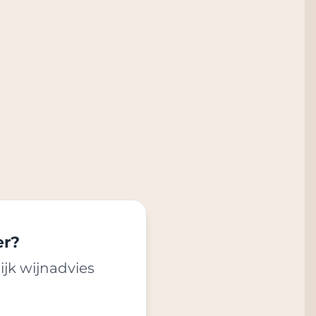
er?
ijk wijnadvies