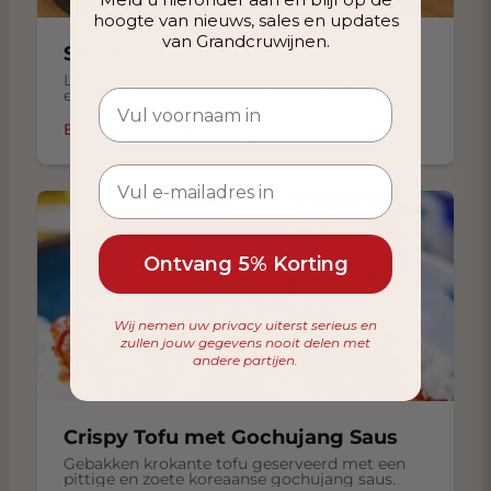
hoogte van nieuws, sales en updates
van Grandcruwijnen.
Sushi
Lekkere sushi: Vers gerolde sushi met rijst, vis
en zeewier. In combinatie met Wasabi,
ingelegde gember in een Sojasaus.
Bekijk wijn aanbevelingen
Ontvang 5% Korting
Wij nemen uw privacy uiterst serieus en
zullen jouw gegevens nooit delen met
andere partijen.
Crispy Tofu met Gochujang Saus
Gebakken krokante tofu geserveerd met een
pittige en zoete koreaanse gochujang saus.