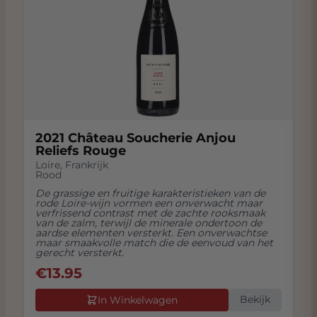
2021 Château Soucherie Anjou
Reliefs Rouge
Loire
,
Frankrijk
Rood
De grassige en fruitige karakteristieken van de
rode Loire-wijn vormen een onverwacht maar
verfrissend contrast met de zachte rooksmaak
van de zalm, terwijl de minerale ondertoon de
aardse elementen versterkt. Een onverwachtse
maar smaakvolle match die de eenvoud van het
gerecht versterkt.
€
13.95
Bekijk
In Winkelwagen