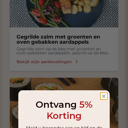
Gegrilde zalm met groenten en
oven gebakken aardappels
Gegrilde zalm op de bbq met groenten en
oven gebakken aardappels: gegrild op de bbq
zalm met groenten, oven gebakken aardappels
Bekijk wijn aanbevelingen
Ontvang
5%
Korting
Meld u hieronder aan en blijf op de