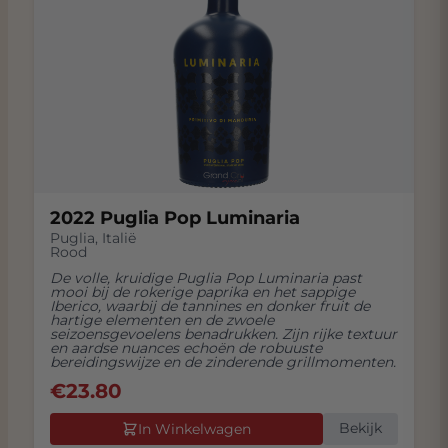
2022 Puglia Pop Luminaria
Puglia
,
Italië
Rood
De volle, kruidige Puglia Pop Luminaria past
mooi bij de rokerige paprika en het sappige
Iberico, waarbij de tannines en donker fruit de
hartige elementen en de zwoele
seizoensgevoelens benadrukken. Zijn rijke textuur
en aardse nuances echoën de robuuste
bereidingswijze en de zinderende grillmomenten.
€
23.80
Bekijk
In Winkelwagen