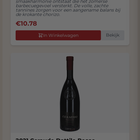
smaakharmonie ontstaat die het zomerse
barbecuegevoel versterkt. De volle, zachte
tannines zorgen voor een aangename balans bij
de krokante chorizo.
€
10.78
Bekijk
In Winkelwagen