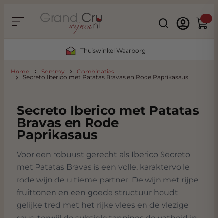
Ga naar de inhoud
Search
Winke
Thuiswinkel Waarborg
Home
Sommy
Combinaties
Secreto Iberico met Patatas Bravas en Rode Paprikasaus
Secreto Iberico met Patatas
Bravas en Rode
Paprikasaus
Voor een robuust gerecht als Iberico Secreto
met Patatas Bravas is een volle, karaktervolle
rode wijn de ultieme partner. De wijn met rijpe
fruittonen en een goede structuur houdt
gelijke tred met het rijke vlees en de vlezige
saus, terwijl de subtiele tannines de vetheid in