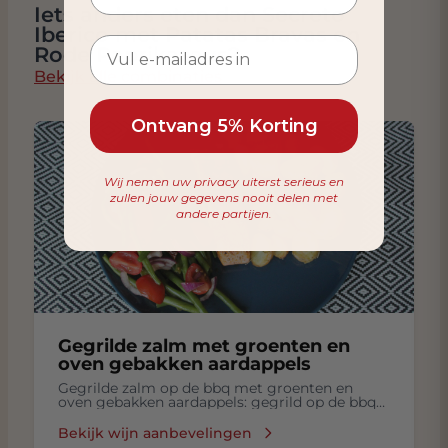
Iets anders eten dan Secreto
Iberico met Patatas Bravas en
Rode Paprikasaus?
Bekijk alle combinaties
Ontvang 5% Korting
Wij nemen uw privacy uiterst serieus en
zullen jouw gegevens nooit delen met
andere partijen.
Gegrilde zalm met groenten en
oven gebakken aardappels
Gegrilde zalm op de bbq met groenten en
oven gebakken aardappels: gegrild op de bbq
zalm met groenten, oven gebakken aardappels
Bekijk wijn aanbevelingen