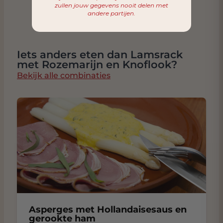
zullen jouw gegevens nooit delen met
andere partijen.
Iets anders eten dan Lamsrack
met Rozemarijn en Knoflook?
Bekijk alle combinaties
Asperges met Hollandaisesaus en
gerookte ham