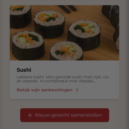
Sushi
Lekkere sushi: Vers gerolde sushi met rijst, vis
en zeewier. In combinatie met Wasabi,
ingelegde gember in een Sojasaus.
Bekijk wijn aanbevelingen
Nieuw gerecht samenstellen