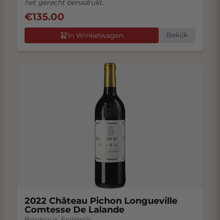
het gerecht benadrukt.
€
135.00
Bekijk
In Winkelwagen
2022 Château Pichon Longueville
Comtesse De Lalande
Bordeaux
,
Frankrijk