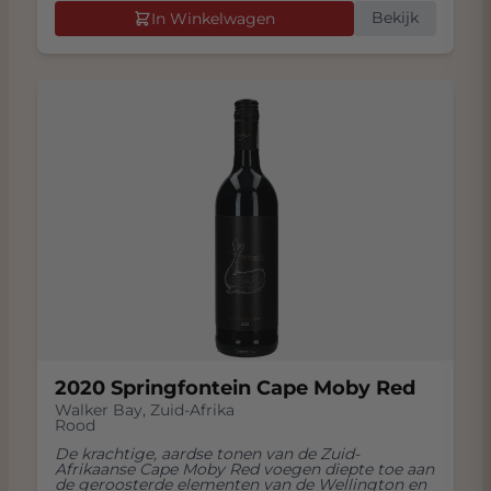
Bekijk
In Winkelwagen
2020 Springfontein Cape Moby Red
Walker Bay
,
Zuid-Afrika
Rood
De krachtige, aardse tonen van de Zuid-
Afrikaanse Cape Moby Red voegen diepte toe aan
de geroosterde elementen van de Wellington en