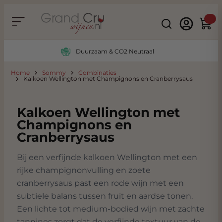
Ga naar de inhoud
Search
Winke
Duurzaam & CO2 Neutraal
Home
Sommy
Combinaties
Kalkoen Wellington met Champignons en Cranberrysaus
Kalkoen Wellington met
Champignons en
Cranberrysaus
Bij een verfijnde kalkoen Wellington met een
rijke champignonvulling en zoete
cranberrysaus past een rode wijn met een
subtiele balans tussen fruit en aardse tonen.
Een lichte tot medium-bodied wijn met zachte
tannines zorgt dat de verfijnde textuur van de