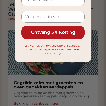
Iets anders eten dan Kalkoen
Wellington met Champignons en
Cranberrysaus?
Bekijk alle combinaties
Ontvang 5% Korting
Wij nemen uw privacy uiterst serieus en
zullen jouw gegevens nooit delen met
andere partijen.
Gegrilde zalm met groenten en
oven gebakken aardappels
Gegrilde zalm op de bbq met groenten en
oven gebakken aardappels: gegrild op de bbq
zalm met groenten, oven gebakken aardappels
Bekijk wijn aanbevelingen