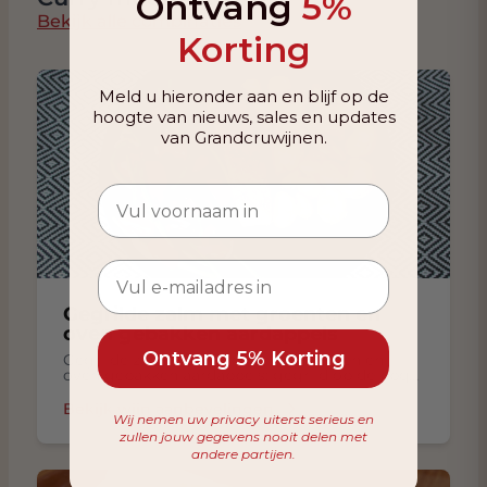
Ontvang
5%
Bekijk alle combinaties
Korting
Meld u hieronder aan en blijf op de
hoogte van nieuws, sales en updates
van Grandcruwijnen.
Gegrilde zalm met groenten en
oven gebakken aardappels
Ontvang 5% Korting
Gegrilde zalm op de bbq met groenten en
oven gebakken aardappels: gegrild op de bbq
zalm met groenten, oven gebakken aardappels
Bekijk wijn aanbevelingen
Wij nemen uw privacy uiterst serieus en
zullen jouw gegevens nooit delen met
andere partijen.