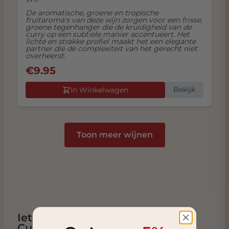
De aromatische, groene en tropische
fruitaroma's van deze wijn zorgen voor een frisse,
groene tegenhanger die de kruidigheid van de
curry op een subtiele manier accentueert. Het
lichte en strakke profiel maakt het een elegante
partner die de complexiteit van het gerecht niet
overheerst.
€
9.95
Bekijk
In Winkelwagen
Toon meer wijnen
Iets anders eten dan Japanse
Curry met Rijst?