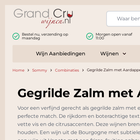
Ga naar de inhoud
Bestel nu, verzending op
Morgen open vanaf
maandag
11:00
Wijn Aanbiedingen
Wijnen
Toggle
Gegrilde Zalm met Aardappe
Home
Sommy
Combinaties
Gegrilde Zalm met 
Voor een verfijnd gerecht als gegrilde zalm met
perfecte match. De rijkdom en boterachtige tex
vette vis en de citrusaccenten. Deze wijnen breng
houden. Een wijn uit de Bourgogne met subtiele 