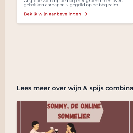
Gegrilde zalm op de bbq met groenten en oven
gebakken aardappels: gegrild op de bbq zalm
met groenten, oven gebakken aardappels
Bekijk wijn aanbevelingen
Lees meer over wijn & spijs combina