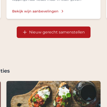
mozzarella, basilicum en lekkere olijflie
Bekijk wijn aanbevelingen
Nieuw gerecht samenstellen
ties