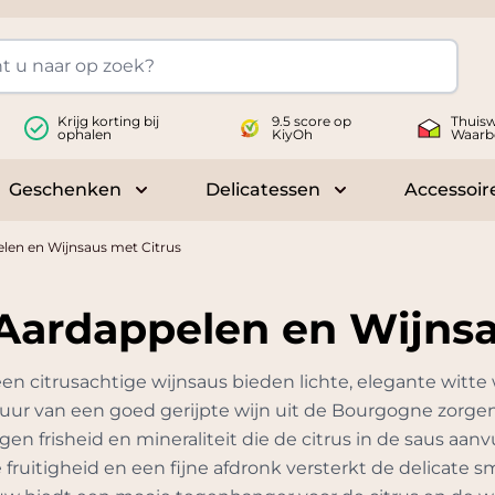
Krijg korting bij
9.5 score op
Thuisw
ophalen
KiyOh
Waarb
Geschenken
Delicatessen
Accessoir
 submenu for Wijnen
Toggle submenu for Geschenken
Toggle submenu fo
len en Wijnsaus met Citrus
Aardappelen en Wijnsa
 een citrusachtige wijnsaus bieden lichte, elegante wit
tuur van een goed gerijpte wijn uit de Bourgogne zorg
en frisheid en mineraliteit die de citrus in de saus aan
fruitigheid en een fijne afdronk versterkt de delicate 