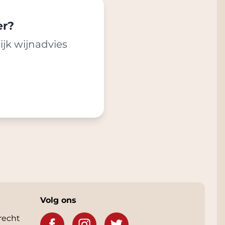
er?
ijk wijnadvies
Volg ons
recht