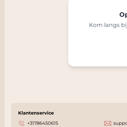
Op
Kom langs bij
Klantenservice
+31786450615
suppo