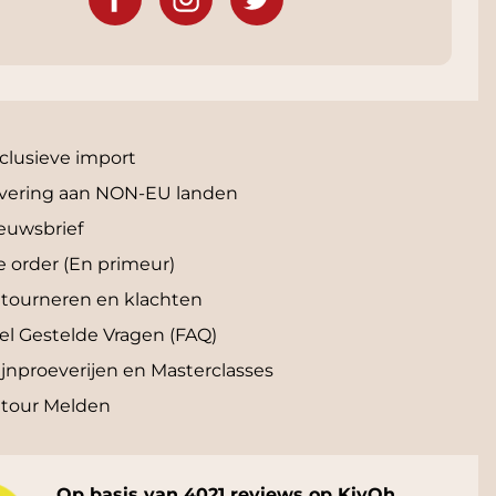
clusieve import
vering aan NON-EU landen
euwsbrief
e order (En primeur)
tourneren en klachten
el Gestelde Vragen (FAQ)
jnproeverijen en Masterclasses
tour Melden
Op basis van 4021 reviews op KiyOh