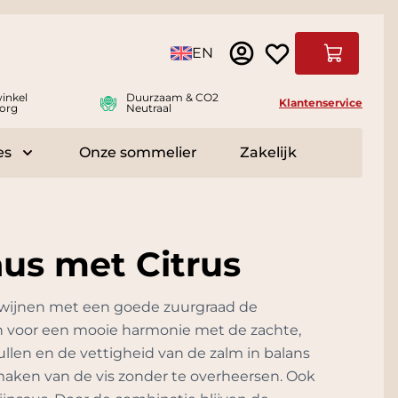
Taal
EN
Winkelwag
inkel
Duurzaam & CO2
Klantenservice
org
Neutraal
es
Onze sommelier
Zakelijk
r Delicatessen
Toggle submenu for Accessoires
us met Citrus
te wijnen met een goede zuurgraad de
en voor een mooie harmonie met de zachte,
vullen en de vettigheid van de zalm in balans
smaken van de vis zonder te overheersen. Ook