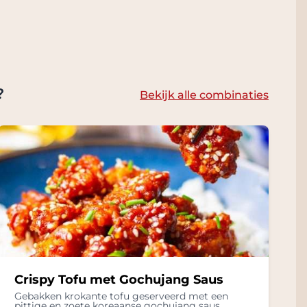
?
Bekijk alle combinaties
Crispy Tofu met Gochujang Saus
Gebakken krokante tofu geserveerd met een
pittige en zoete koreaanse gochujang saus.