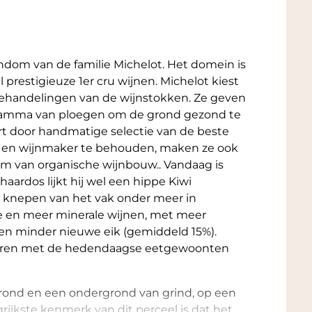
ndom van de familie Michelot. Het domein is
 prestigieuze 1er cru wijnen. Michelot kiest
behandelingen van de wijnstokken. Ze geven
gramma van ploegen om de grond gezond te
t door handmatige selectie van de beste
er en wijnmaker te behouden, maken ze ook
em van organische wijnbouw.. Vandaag is
haardos lijkt hij wel een hippe Kiwi
 de knepen van het vak onder meer in
re en meer minerale wijnen, met meer
n minder nieuwe eik (gemiddeld 15%).
eren met de hedendaagse eetgewoonten
grond en een ondergrond van grind, op een
ijkste kenmerk van dit perceel is dat het