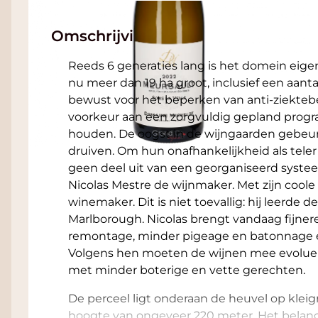
Omschrijving
Reeds 6 generaties lang is het domein eige
nu meer dan 19 ha groot, inclusief een aantal
bewust voor het beperken van anti-ziekte
voorkeur aan een zorgvuldig gepland pro
houden. De oogst in de wijngaarden gebeur
druiven. Om hun onafhankelijkheid als tel
geen deel uit van een georganiseerd syste
Nicolas Mestre de wijnmaker. Met zijn coole 
winemaker. Dit is niet toevallig: hij leerde
Marlborough. Nicolas brengt vandaag fijne
remontage, minder pigeage en batonnage e
Volgens hen moeten de wijnen mee evolu
met minder boterige en vette gerechten.
De perceel ligt onderaan de heuvel op klei
hoogte van ongeveer 220 meter. Het belangr