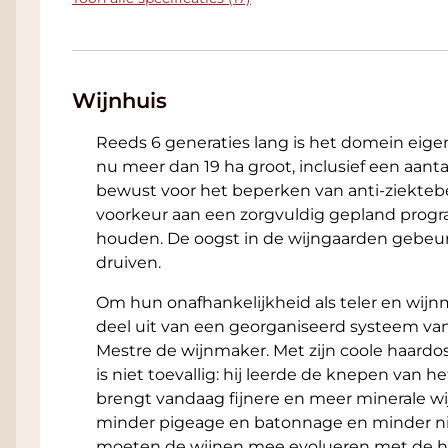
Wijnhuis
Reeds 6 generaties lang is het domein eige
nu meer dan 19 ha groot, inclusief een aantal
bewust voor het beperken van anti-ziekte
voorkeur aan een zorgvuldig gepland pro
houden. De oogst in de wijngaarden gebeur
druiven.
Om hun onafhankelijkheid als teler en wi
deel uit van een georganiseerd systeem van
Mestre de wijnmaker. Met zijn coole haardos 
is niet toevallig: hij leerde de knepen van 
brengt vandaag fijnere en meer minerale w
minder pigeage en batonnage en minder ni
moeten de wijnen mee evolueren met de