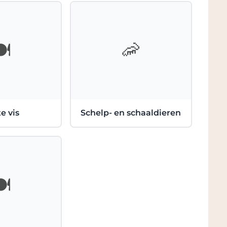
️
🦐
e vis
Schelp- en schaaldieren
️