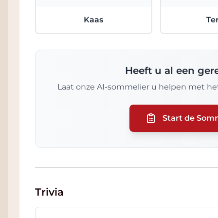
Kaas
Te
Heeft u al een ge
Laat onze AI-sommelier u helpen met het
Start de Som
Trivia