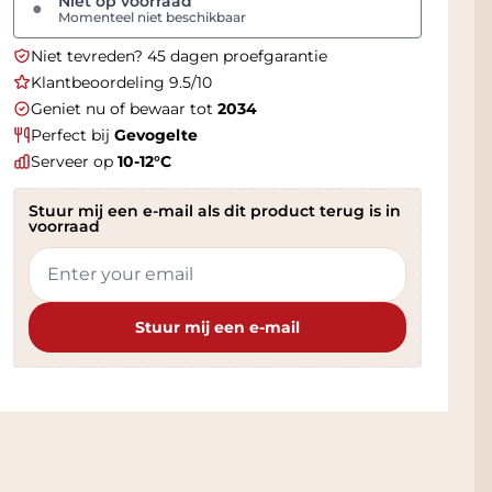
Niet op voorraad
●
Momenteel niet beschikbaar
Niet tevreden? 45 dagen proefgarantie
Klantbeoordeling 9.5/10
Geniet nu of bewaar tot
2034
Perfect bij
Gevogelte
Serveer op
10-12°C
Stuur mij een e-mail als dit product terug is in
voorraad
Stuur mij een e-mail