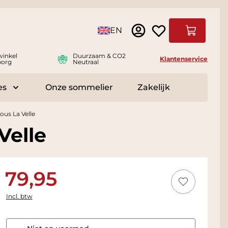
Taal
EN
Winkelwag
winkel
Duurzaam & CO2
Klantenservice
borg
Neutraal
es
Onze sommelier
Zakelijk
r Delicatessen
Toggle submenu for Accessoires
us La Velle
Velle
79,95
Incl. btw