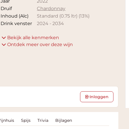
Jaar
2022
Druif
Chardonnay
Inhoud (Alc)
Standard (0.75 ltr)
(
13
%)
Drink venster
2024
-
2034
Bekijk alle kenmerken
Ontdek meer over deze wijn
Inloggen
ijnhuis
Spijs
Trivia
Bijlagen