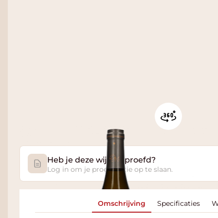
Heb je deze wijn geproefd?
Log in om je proefnotitie op te slaan.
Omschrijving
Specificaties
W