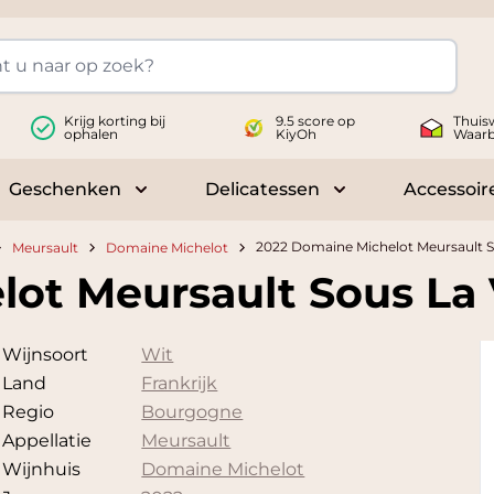
Krijg korting bij
9.5 score op
Thuis
ophalen
KiyOh
Waar
Geschenken
Delicatessen
Accessoir
 submenu for Wijnen
Toggle submenu for Geschenken
Toggle submenu fo
2022 Domaine Michelot Meursault So
Meursault
Domaine Michelot
ot Meursault Sous La 
Wijnsoort
Wit
Land
Frankrijk
Regio
Bourgogne
Appellatie
Meursault
Wijnhuis
Domaine Michelot