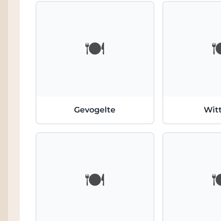
🍽️

Gevogelte
Witt
🍽️
