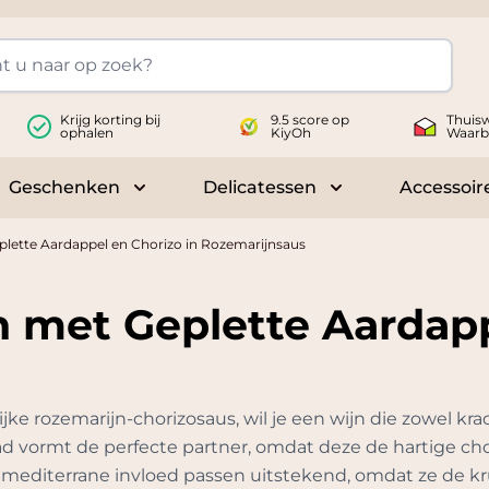
Krijg korting bij
9.5 score op
Thuisw
ophalen
KiyOh
Waarb
Geschenken
Delicatessen
Accessoir
 submenu for Wijnen
Toggle submenu for Geschenken
Toggle submenu fo
lette Aardappel en Chorizo in Rozemarijnsaus
 met Geplette Aardapp
ke rozemarijn-chorizosaus, wil je een wijn die zowel krach
d vormt de perfecte partner, omdat deze de hartige cho
 mediterrane invloed passen uitstekend, omdat ze de kr