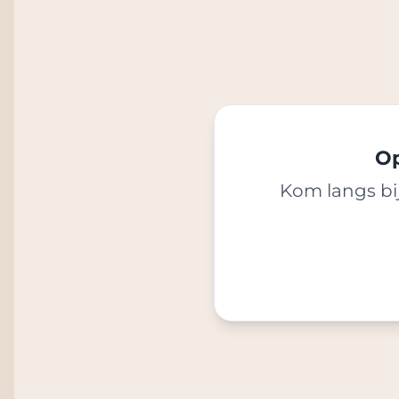
Op
Kom langs bij