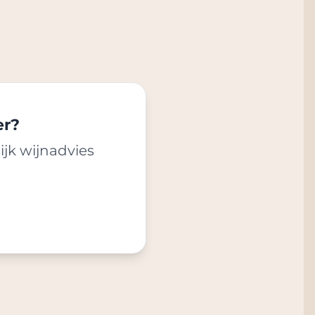
er?
ijk wijnadvies