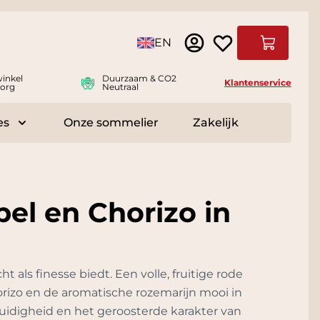
Taal
EN
Winkelwag
inkel
Duurzaam & CO2
Klantenservice
org
Neutraal
es
Onze sommelier
Zakelijk
r Delicatessen
Toggle submenu for Accessoires
el en Chorizo in
t als finesse biedt. Een volle, fruitige rode
rizo en de aromatische rozemarijn mooi in
uidigheid en het geroosterde karakter van