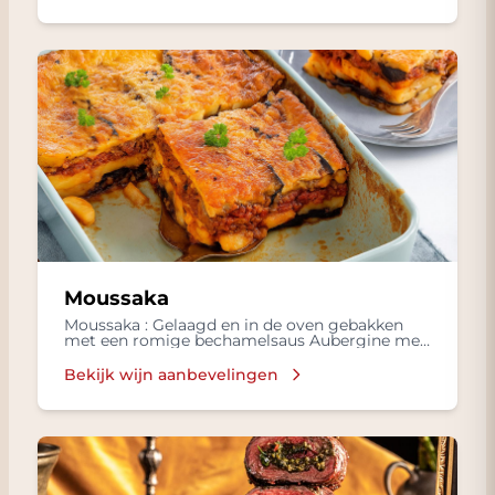
Moussaka
Moussaka : Gelaagd en in de oven gebakken
met een romige bechamelsaus Aubergine met
Gekookte rijst, Frisse salade in een
Bechamelsaus, met Lamsvlees, Tomaten,
Bekijk wijn aanbevelingen
Kruiden zoals kaneel en nootmuskaat