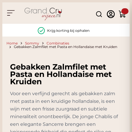
Ga naar de inhoud
Search
Winke
Krijg korting bij ophalen
Home
Sommy
Combinaties
Gebakken Zalmfilet met Pasta en Hollandaise met Kruiden
Gebakken Zalmfilet met
Pasta en Hollandaise met
Kruiden
Voor een verfijnd gerecht als gebakken zalm
met pasta in een kruidige hollandaise, is een
wijn met een frisse zuurgraad en subtiele
mineraliteit onontbeerlijk. De jonge Chablis of
een elegante Sancerre brengen een
knisperende frisheid die perfect de rijke en