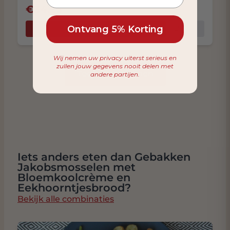
€
34.25
Ontvang 5% Korting
Bekijk
In Winkelwagen
Wij nemen uw privacy uiterst serieus en
zullen jouw gegevens nooit delen met
Toon meer wijnen
andere partijen.
Iets anders eten dan Gebakken
Jakobsmosselen met
Bloemkoolcrème en
Eekhoorntjesbrood?
Bekijk alle combinaties