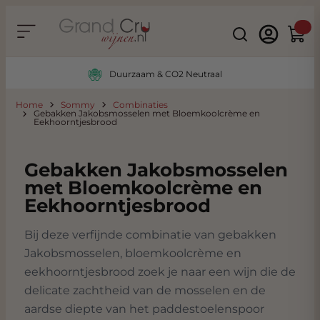
Ga naar de inhoud
Search
Winke
Duurzaam & CO2 Neutraal
Home
Sommy
Combinaties
Gebakken Jakobsmosselen met Bloemkoolcrème en
Eekhoorntjesbrood
Gebakken Jakobsmosselen
met Bloemkoolcrème en
Eekhoorntjesbrood
Bij deze verfijnde combinatie van gebakken
Jakobsmosselen, bloemkoolcrème en
eekhoorntjesbrood zoek je naar een wijn die de
delicate zachtheid van de mosselen en de
aardse diepte van het paddestoelenspoor