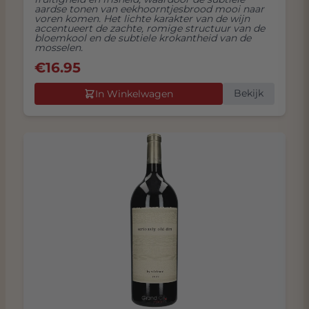
aardse tonen van eekhoorntjesbrood mooi naar
voren komen. Het lichte karakter van de wijn
accentueert de zachte, romige structuur van de
bloemkool en de subtiele krokantheid van de
mosselen.
€
16.95
Bekijk
In Winkelwagen