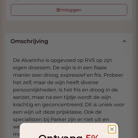
Inloggen
Omschrijving
De Alvarinho is opgevoed op RVS op zijn
eigen droesem. De wijn is in een fraaie
manier zeer droog, expressief en fris. Probeer
het zelf, maar de wijn heeft diverse
persoonlijkheden. Is het fris en droog in de
aanzet, maar na een tijdje wordt de wijn
krachtig en geconcentreerd. Dit is uniek voor
een wijn uit deze prijsklasse. Ook de
specialisten bij Parker zijn er niet uit en
weten werkelijk niet welke
drinkvenster
ze
moeten aanhouden (tot 2030+) maar wij