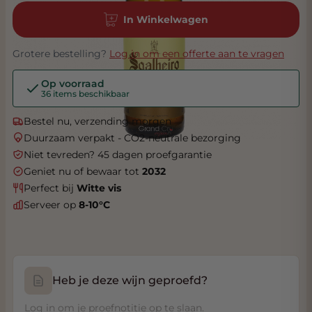
In Winkelwagen
Grotere bestelling?
Log in om een offerte aan te vragen
Op voorraad
36 items beschikbaar
Bestel nu, verzending morgen
Duurzaam verpakt - CO2-neutrale bezorging
Niet tevreden? 45 dagen proefgarantie
Geniet nu of bewaar tot
2032
Perfect bij
Witte vis
Serveer op
8-10°C
Heb je deze wijn geproefd?
Log in om je proefnotitie op te slaan.