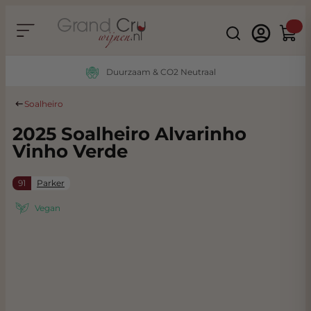
Ga naar de inhoud
Search
Winke
Duurzaam & CO2 Neutraal
Soalheiro
2025 Soalheiro Alvarinho
Vinho Verde
91
Parker
Vegan