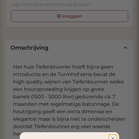
Log in om je proefnotitie op te slaan.
Inloggen
Omschrijving
Het huis Tiefenbrunner hoeft bijna geen
introductie en de Turmhof serie bevat de
high quality wijnen van Tiefenbrunner welke
een houtopvoeding krijgen op grote
barrels (1500 - 5000 liter) gedurende ca. 7
maanden met regelmatige batonnage. De
houtrijping geeft een extra dimensie en
elegantie maar is bijna niet te onderscheiden
doordat Tiefenbrunner erg veel waarde
hecht aan frisheid en elegantie (om die