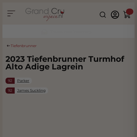
Ga naar de inhoud
Search
Winke
Duurzaam & CO2 Neutraal
Tiefenbrunner
2023 Tiefenbrunner Turmhof
Alto Adige Lagrein
92
Parker
92
James Suckling