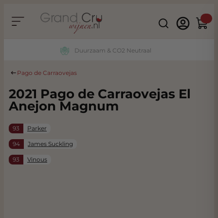
Ga naar de inhoud
Search
Winke
Duurzaam & CO2 Neutraal
Pago de Carraovejas
2021 Pago de Carraovejas El
Anejon Magnum
93
Parker
94
James Suckling
93
Vinous