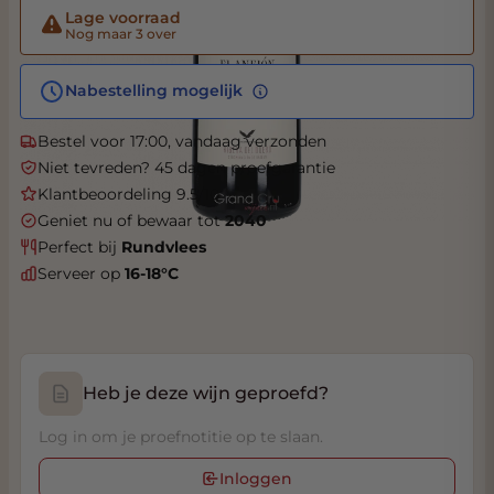
Lage voorraad
Nog maar 3 over
Nabestelling mogelijk
Bestel voor 17:00, vandaag verzonden
Niet tevreden? 45 dagen proefgarantie
Klantbeoordeling 9.5/10
Geniet nu of bewaar tot
2040
Perfect bij
Rundvlees
Serveer op
16-18°C
Heb je deze wijn geproefd?
Log in om je proefnotitie op te slaan.
Inloggen