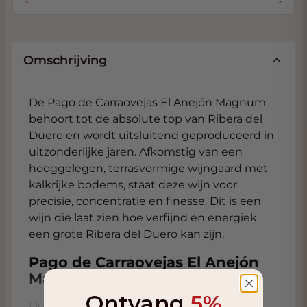
Omschrijving
De Pago de Carraovejas El Anejón Magnum
behoort tot de absolute top van Ribera del
Duero en wordt uitsluitend geproduceerd in
uitzonderlijke jaren. Afkomstig van een
hooggelegen, terrasvormige wijngaard met
kalkrijke bodems, staat deze wijn voor
precisie, concentratie en finesse. Dit is een
wijn die laat zien hoe verfijnd en energiek
een grote Ribera del Duero kan zijn.
Pago de Carraovejas El Anejón
Magnum
Ontvang
5%
De druiven voor de Pago de Carraovejas El