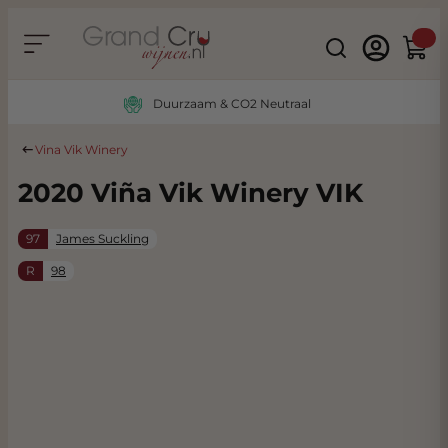
Ga naar de inhoud
Search
Winke
Duurzaam & CO2 Neutraal
Vina Vik Winery
2020 Viña Vik Winery VIK
97
James Suckling
R
98