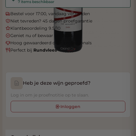
7 items beschikbaar
Bestel voor 17:00, vandaag verzonden
Niet tevreden? 45 dagen proefgarantie
Klantbeoordeling 9.5/10
Geniet nu of bewaar tot
2036
Hoog gewaardeerd door professionals
Perfect bij
Rundvlees
Heb je deze wijn geproefd?
Log in om je proefnotitie op te slaan.
Inloggen