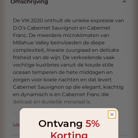
Omschrijving
De VIK 2020 onthult de unieke expressie van
D.O.'s Cabernet Sauvignon en Cabernet
Franc. De meerdere microklimaten van
Millahue Valley beïnvloeden de diepe
complexiteit, lineaire zuurgraad en delicate
frisheid van de wijn. De verkoelende vaak
vochtige kustbries vanuit de koude stille
oceaan temperen de hete middagen en
zorgen voor koele nachten en dat levert
Cabernet Sauvignon op die elegant, krachtig
en dynamisch is en Cabernet Franc die
delicaat en duidelijk mineraal is.
De VIK is het topmodel en is een Blend van
Ontvang
5%
76% Cabernet Sauvignon en 24% Cabernet
Lees meer
Franc. De wijnstokken zijn aangeplant op
Korting
zeer uiteenlopende terroirs (kalksteen,