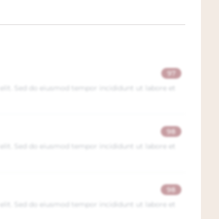
 complexiteit, structuur en verfijning
. De blend van 94% Tinto Fino en 6% Cabernet
tie van hout, fruit en tertiaire
aroma
's,
 zwaarte.
97
teit en harmonie in topvorm
elit. Sed do eiusmod tempor incididunt ut labore et
s een diepe granaatrode kleur met subtiele
h een fascinerend boeket van gedroogde
ee, omlijst door tonen van grafiet,
98
 continu in het glas en onthult bij elke
elit. Sed do eiusmod tempor incididunt ut labore et
ct in balans. Zijdezachte tannines en
el krachtig als elegant is. De afdronk is
ecisie die zeldzaam is in dergelijke gerijpte
98
 maar zal de komende 30 jaar gracieus
elit. Sed do eiusmod tempor incididunt ut labore et