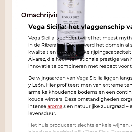
Omschrijving
Vega Sicilia: het vlaggenschip 
Vega Sicilia is zonder twijfel het meest myt
in de Ribera del Duero, werd het domein al
kwaliteit en uitzonderlijke rijpingscapacitei
Álvarez, die het internationale prestige van
innovatie te combineren met respect voor tr
De wijngaarden van Vega Sicilia liggen langs
y León. Hier profiteert men van extreme te
arme kalkhoudende bodems en een contin
koude winters. Deze omstandigheden zorge
intense
aroma
's en natuurlijke zuurgraad –
levensduur.
Het huis produceert slechts enkele wijne