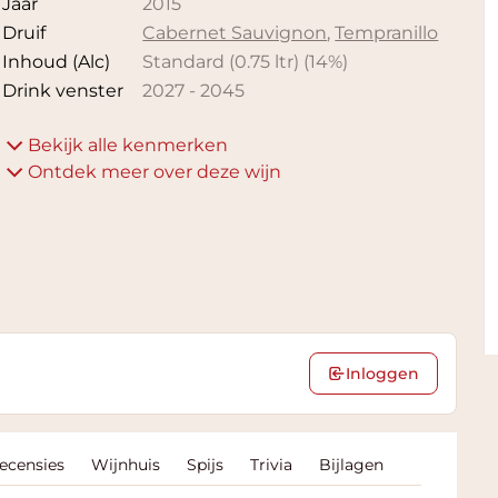
Jaar
2015
Druif
Cabernet Sauvignon
,
Tempranillo
Inhoud (Alc)
Standard (0.75 ltr)
(
14
%)
Drink venster
2027
-
2045
Bekijk alle kenmerken
Ontdek meer over deze wijn
Inloggen
Recensies
Wijnhuis
Spijs
Trivia
Bijlagen