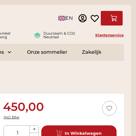
Taal
EN
Winkelwag
winkel
Duurzaam & CO2
Klantenservice
borg
Neutraal
es
Onze sommelier
Zakelijk
r Delicatessen
Toggle submenu for Accessoires
450,00
Incl. btw
Aantal
In Winkelwagen