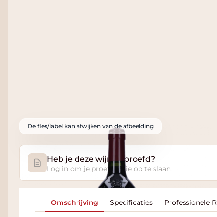
De fles/label kan afwijken van de afbeelding
Heb je deze wijn geproefd?
Log in om je proefnotitie op te slaan.
Omschrijving
Specificaties
Professionele 