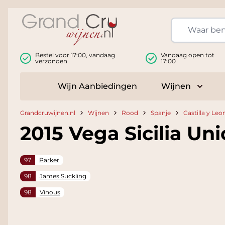
Ga naar de inhoud
Bestel voor 17:00, vandaag
Vandaag open tot
verzonden
17:00
Wijn Aanbiedingen
Wijnen
Toggle
Grandcruwijnen.nl
Wijnen
Rood
Spanje
Castilla y Leo
2015 Vega Sicilia Uni
97
Parker
98
James Suckling
98
Vinous