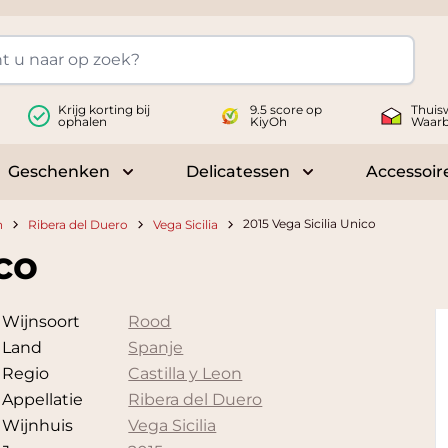
Krijg korting bij
9.5 score op
Thuis
ophalen
KiyOh
Waar
Geschenken
Delicatessen
Accessoir
 submenu for Wijnen
Toggle submenu for Geschenken
Toggle submenu fo
2015 Vega Sicilia Unico
n
Ribera del Duero
Vega Sicilia
co
Wijnsoort
Rood
Land
Spanje
Regio
Castilla y Leon
Appellatie
Ribera del Duero
Wijnhuis
Vega Sicilia