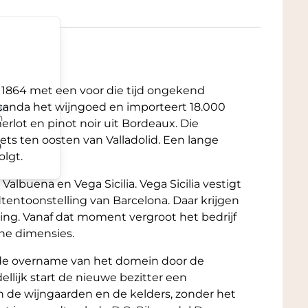
co online bestellen?
in ons geconditioneerde Wine Warehouse. De
angeboden aan de serieuze wijnverzamelaar.
k ook nog een mooie korting. Deze wordt
n 1864 met een voor die tijd ongekend
kenpagina kiest voor ‘Afhalen’. Onze
 Lecanda het wijngoed en importeert 18.000
irect naast de A16, met ruime
an
n
rlot en pinot noir uit Bordeaux. Die
res
 iets ten oosten van Valladolid. Een lange
n
nde informatie en afbeeldingen vindt u in
lgt.
Valbuena en Vega Sicilia. Vega Sicilia vestigt
njournalisten zoals Robert Parker (The Wine
dtentoonstelling van Barcelona. Daar krijgen
schikbaar op onze website via de links
ing. Vanaf dat moment vergroot het bedrijf
che dimensies.
 wijn voor uw gerecht of kelder?
Klik hier
 de overname van het domein door de
voor klanten van Grandcruwijnen.
ellijk start de nieuwe bezitter een
 Sicilia Único 2015
 de wijngaarden en de kelders, zonder het