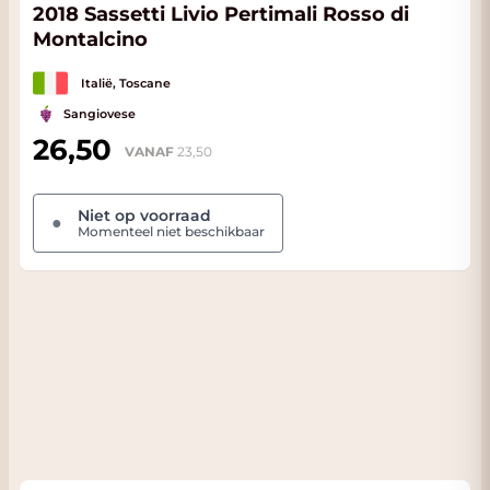
2018 Sassetti Livio Pertimali Rosso di
Montalcino
Italië, Toscane
Sangiovese
26,50
VANAF
23,50
Niet op voorraad
●
Momenteel niet beschikbaar