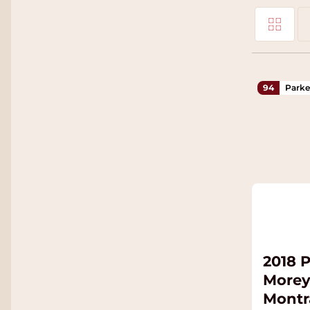
Foto-tabel
Tonen als
Li
94
Parke
2018 P
Morey
Montr