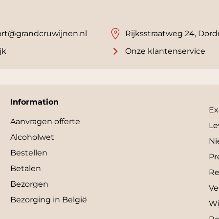
rt@grandcruwijnen.nl
Rijksstraatweg 24, Dord
jk
Onze klantenservice
Information
Ex
Aanvragen offerte
Le
Alcoholwet
Ni
Bestellen
Pr
Betalen
Re
Bezorgen
Ve
Bezorging in België
Wi