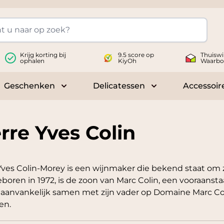
Krijg korting bij
9.5 score op
Thuiswi
ophalen
KiyOh
Waarbo
Geschenken
Delicatessen
Accessoir
 submenu for Wijnen
Toggle submenu for Geschenken
Toggle submenu fo
rre Yves Colin
Yves Colin-Morey is een wijnmaker die bekend staat om zi
eboren in 1972, is de zoon van Marc Colin, een vooraans
aanvankelijk samen met zijn vader op Domaine Marc Coli
en.