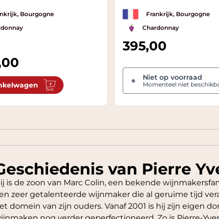
nkrijk, Bourgogne
Frankrijk, Bourgogne
rdonnay
Chardonnay
395,00
,00
Niet op voorraad
●
nkelwagen
Momenteel niet beschikb
Geschiedenis van Pierre Yv
ij is de zoon van Marc Colin, een bekende wijnmakersfamil
en zeer getalenteerde wijnmaker die al geruime tijd vera
et domein van zijn ouders. Vanaf 2001 is hij zijn eigen 
ijnmaken nog verder geperfectioneerd. Zo is Pierre-Yve