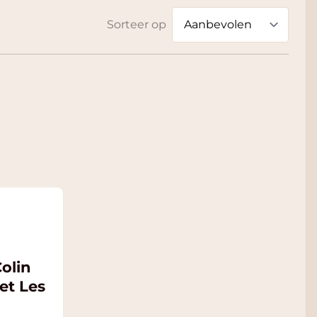
Sorteer op
olin
et Les