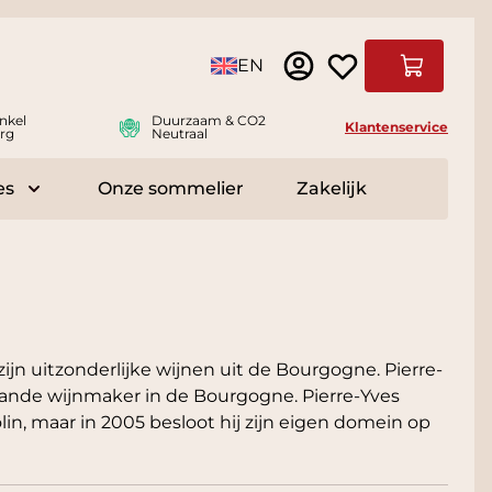
Taal
EN
Winkelwag
nkel
Duurzaam & CO2
Klantenservice
rg
Neutraal
es
Onze sommelier
Zakelijk
r Delicatessen
Toggle submenu for Accessoires
jn uitzonderlijke wijnen uit de Bourgogne. Pierre-
taande wijnmaker in de Bourgogne. Pierre-Yves
n, maar in 2005 besloot hij zijn eigen domein op