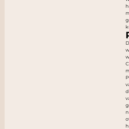
h
m
g
k
D
w
w
C
m
P
v
d
v
g
n
o
h