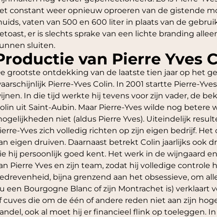
et constant weer opnieuw oproeren van de gistende mos
uids, vaten van 500 en 600 liter in plaats van de gebruike
etoast, er is slechts sprake van een lichte branding alle
unnen sluiten.
Productie van Pierre Yves 
e grootste ontdekking van de laatste tien jaar op het g
aarschijnlijk Pierre-Yves Colin. In 2001 startte Pierre-Yv
ijnen. In die tijd werkte hij tevens voor zijn vader, de
olin uit Saint-Aubin. Maar Pierre-Yves wilde nog betere
ogelijkheden niet (aldus Pierre Yves). Uiteindelijk resu
ierre-Yves zich volledig richten op zijn eigen bedrijf. He
an eigen druiven. Daarnaast betrekt Colin jaarlijks ook
ie hij persoonlijk goed kent. Het werk in de wijngaard e
an Pierre Yves en zijn team, zodat hij volledige controle 
edrevenheid, bijna grenzend aan het obsessieve, om all
u een Bourgogne Blanc of zijn Montrachet is) verklaart vo
f cuves die om de één of andere reden niet aan zijn ho
andel, ook al moet hij er financieel flink op toeleggen. I