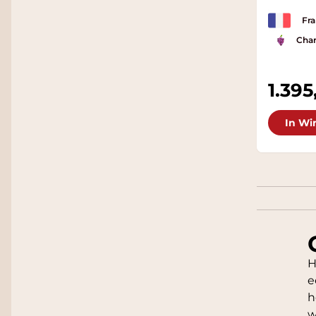
Fra
Cha
1.395
In Wi
H
e
h
w