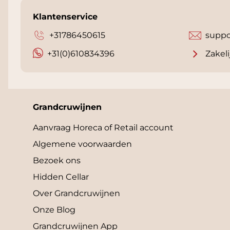
Klantenservice
+31786450615
suppo
+31(0)610834396
Zakeli
Grandcruwijnen
Aanvraag Horeca of Retail account
Algemene voorwaarden
Bezoek ons
Hidden Cellar
Over Grandcruwijnen
Onze Blog
Grandcruwijnen App