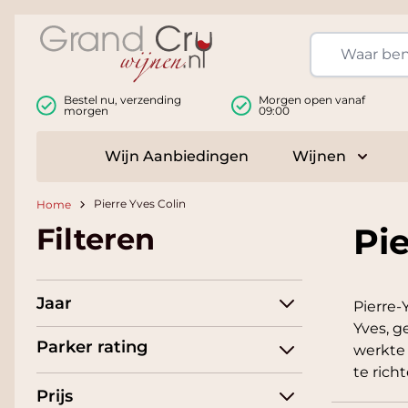
Ga naar de inhoud
Bestel nu, verzending
Morgen open vanaf
morgen
09:00
Wijn Aanbiedingen
Wijnen
Toggle
Pierre Yves Colin
Home
Pie
Filteren
Jaar
Pierre-
Yves, g
Parker rating
werkte 
te richt
Prijs