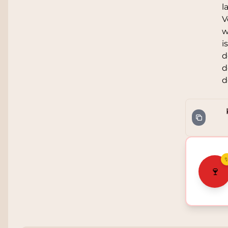
l
V
w
i
d
d
d
🍷