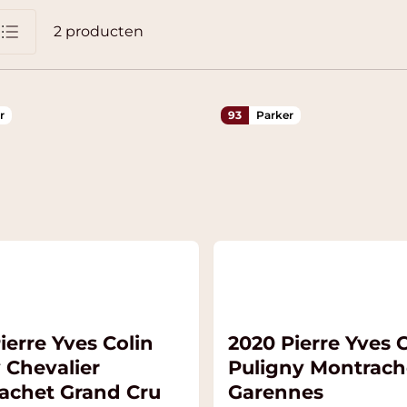
2
producten
jst
r
93
Parker
ierre Yves Colin
2020 Pierre Yves C
 Chevalier
Puligny Montrach
achet Grand Cru
Garennes