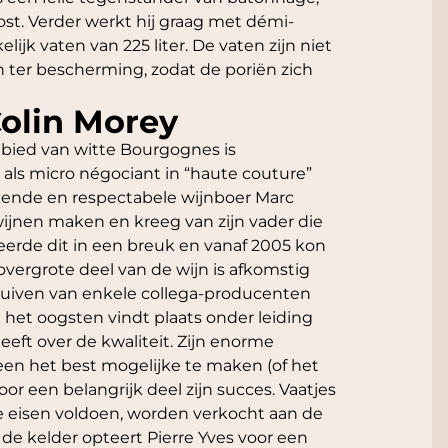
t. Verder werkt hij graag met démi-
lijk vaten van 225 liter. De vaten zijn niet
en ter bescherming, zodat de poriën zich
Colin Morey
ebied van witte Bourgognes is
es als micro négociant in “haute couture”
 bekende en respectabele wijnboer Marc
 wijnen maken en kreeg van zijn vader die
lteerde dit in een breuk en vanaf 2005 kon
t overgrote deel van de wijn is afkomstig
 druiven van enkele collega-producenten
n het oogsten vindt plaats onder leiding
heeft over de kwaliteit. Zijn enorme
een het best mogelijke te maken (of het
or een belangrijk deel zijn succes. Vaatjes
ge eisen voldoen, worden verkocht aan de
n de kelder opteert Pierre Yves voor een