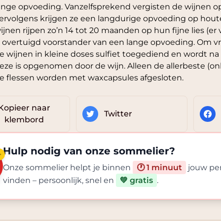
ange opvoeding. Vanzelfsprekend vergisten de wijnen op 
ervolgens krijgen ze een langdurige opvoeding op houte
ijnen rijpen zo’n 14 tot 20 maanden op hun fijne lies (er
s overtuigd voorstander van een lange opvoeding. Om vro
e wijnen in kleine doses sulfiet toegediend en wordt 
eze is opgenomen door de wijn. Alleen de allerbeste (
e flessen worden met waxcapsules afgesloten.
Kopieer naar
Twitter
klembord
Hulp nodig van onze sommelier?
✨
Onze sommelier helpt je binnen
🕐 1 minuut
jouw per
vinden – persoonlijk, snel en
💚 gratis
.