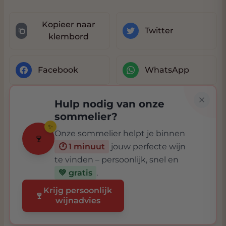
Kopieer naar
Twitter
klembord
Facebook
WhatsApp
Hulp nodig van onze
sommelier?
✨
Onze sommelier helpt je binnen
🍷
🕐 1 minuut
jouw perfecte wijn
te vinden – persoonlijk, snel en
💚 gratis
.
Krijg persoonlijk
🍷
wijnadvies