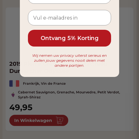
Ontvang 5% Korting
Wij nemen uw privacy uiterst serieus en
zullen jouw gegevens nooit delen met
2019 Pierre Graffeuille et Matthieu
andere partijen.
Dumarcher Odyssée
Frankrijk, Vin de France
Cabernet Sauvignon, Grenache, Mourvedre, Petit Verdot,
Syrah-Shiraz
49,95
In Winkelwagen