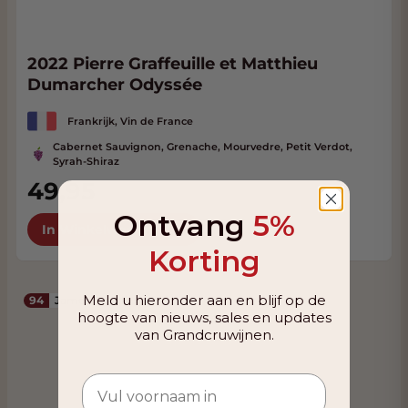
2022 Pierre Graffeuille et Matthieu
Dumarcher Odyssée
Frankrijk, Vin de France
Cabernet Sauvignon, Grenache, Mourvedre, Petit Verdot,
Syrah-Shiraz
49,95
Ontvang
5%
In Winkelwagen
Korting
Meld u hieronder aan en blijf op de
94
James Suckling
hoogte van nieuws, sales en updates
van Grandcruwijnen.