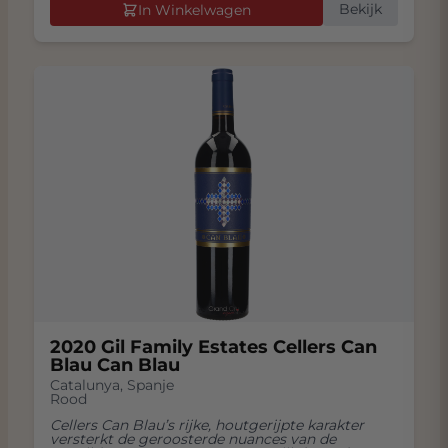
Bekijk
In Winkelwagen
2020 Gil Family Estates Cellers Can
Blau Can Blau
Catalunya
,
Spanje
Rood
Cellers Can Blau’s rijke, houtgerijpte karakter
versterkt de geroosterde nuances van de