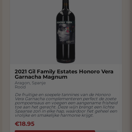
2021 Gil Family Estates Honoro Vera
Garnacha Magnum
Aragon
,
Spanje
Rood
De fruitige en soepele tannines van de Honoro
Vera Garnacha complementeren perfect de zoete
pompoensaus en voegen een aangename frisheid
toe aan het gerecht. Deze wijn brengt een lichte
Spaanse zon in elke hap, waardoor het geheel een
vrolijke en smakelijke harmonie krijgt.
€
18.95