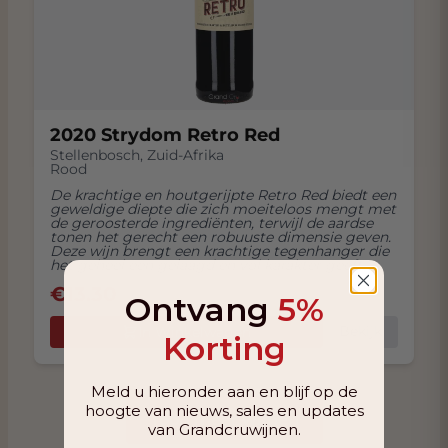
2020 Strydom Retro Red
Stellenbosch
,
Zuid-Afrika
Rood
De krachtige en houtgerijpte Retro Red biedt een
geweldige diepte die zich moeiteloos mengt met
de geroosterde ingrediënten, terwijl de aardse
tonen het gerecht een robuuste dimensie geven.
Deze wijn brengt een krachtige tegenhanger die
het geheel een gelaagd en vol karakter geeft.
€
13.30
Ontvang
5%
Bekijk
In Winkelwagen
Korting
Meld u hieronder aan en blijf op de
hoogte van nieuws, sales en updates
Toon meer wijnen
van Grandcruwijnen.