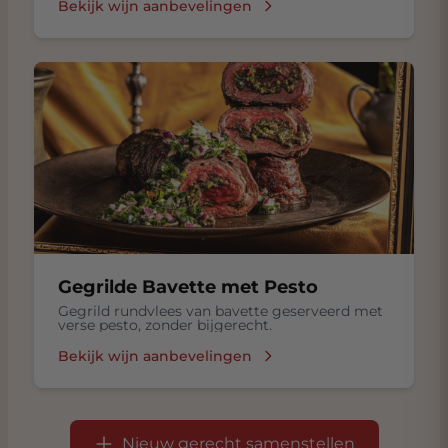
Bechamelsaus, met Lamsvlees, Tomaten,
Bekijk wijn aanbevelingen
Kruiden zoals kaneel en nootmuskaat
Gegrilde Bavette met Pesto
Gegrild rundvlees van bavette geserveerd met
verse pesto, zonder bijgerecht.
Bekijk wijn aanbevelingen
Nieuw gerecht samenstellen