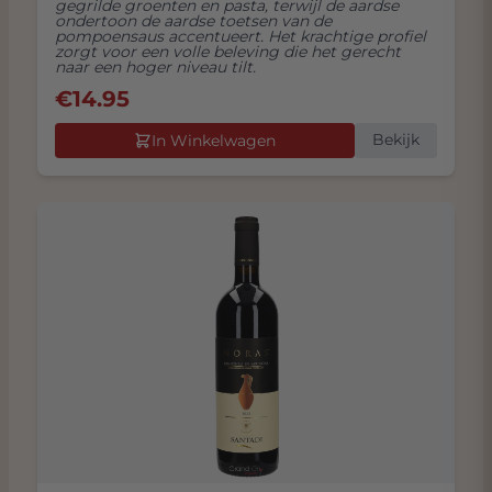
gegrilde groenten en pasta, terwijl de aardse
ondertoon de aardse toetsen van de
pompoensaus accentueert. Het krachtige profiel
zorgt voor een volle beleving die het gerecht
naar een hoger niveau tilt.
€
14.95
Bekijk
In Winkelwagen