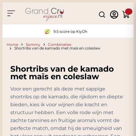
Ga naar de inhoud
Search
Winke
9.5 score op KiyOh
Home
Sommy
Combinaties
Shortribs van de kamado met maïs en coleslaw
Shortribs van de kamado
met maïs en coleslaw
Voor een gerecht als deze met sappige
shortribs op de kamado, die rijkdom en diepte
bieden, kies ik voor wijnen die kracht en
structuur hebben. Een volle rode wijn met
zachte tannines en fruitige aroma's vormt de
perfecte match, omdat hij de smeuïgheid van