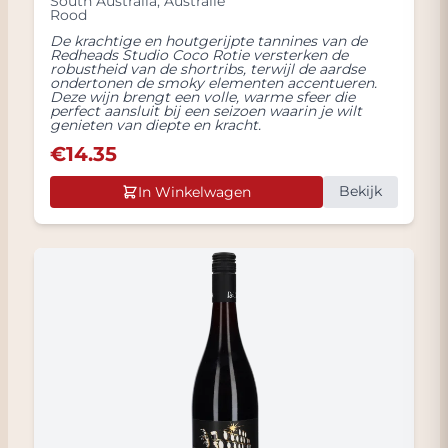
South Australia
,
Australië
Rood
De krachtige en houtgerijpte tannines van de
Redheads Studio Coco Rotie versterken de
robustheid van de shortribs, terwijl de aardse
ondertonen de smoky elementen accentueren.
Deze wijn brengt een volle, warme sfeer die
perfect aansluit bij een seizoen waarin je wilt
genieten van diepte en kracht.
€
14.35
Bekijk
In Winkelwagen