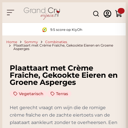
Ga naar de inhoud
Search
Winke
9.5 score op KiyOh
Home
Sommy
Combinaties
Plaattaart met Crème Fraîche, Gekookte Eieren en Groene
Asperges
Plaattaart met Crème
Fraîche, Gekookte Eieren en
Groene Asperges
Vegetarisch
Terras
Het gerecht vraagt om wijn die de romige
crème fraîche en de zachte eiertoets van de
plaataart aankleurt zonder te overheersen. Een