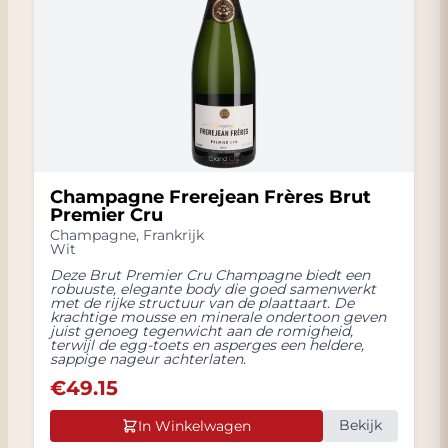
Ontvang 5% Korting
Wij nemen uw privacy uiterst serieus en zullen
jouw gegevens nooit delen met andere partijen.
Champagne Frerejean Frères Brut
Premier Cru
Champagne
,
Frankrijk
Wit
Deze Brut Premier Cru Champagne biedt een
robuuste, elegante body die goed samenwerkt
met de rijke structuur van de plaattaart. De
krachtige mousse en minerale ondertoon geven
juist genoeg tegenwicht aan de romigheid,
terwijl de egg-toets en asperges een heldere,
sappige nageur achterlaten.
€
49.15
Bekijk
In Winkelwagen