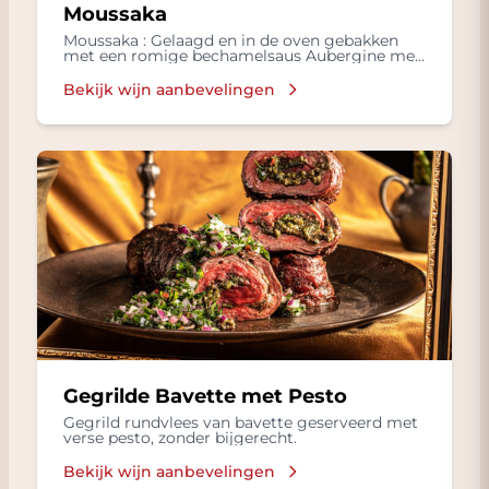
Moussaka
Moussaka : Gelaagd en in de oven gebakken
met een romige bechamelsaus Aubergine met
Gekookte rijst, Frisse salade in een
Bechamelsaus, met Lamsvlees, Tomaten,
Bekijk wijn aanbevelingen
Kruiden zoals kaneel en nootmuskaat
Gegrilde Bavette met Pesto
Gegrild rundvlees van bavette geserveerd met
verse pesto, zonder bijgerecht.
Bekijk wijn aanbevelingen