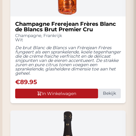
Champagne Frerejean Frères Blanc
de Blancs Brut Premier Cru
Champagne
,
Frankrijk
Ontvang
5%
Wit
De brut Blanc de Blancs van Frèrejean Frères
Korting
fungeert als een sprankelende, koele tegenhanger
die de crème fraiche verfrischt en de delicaat
snijpunten van de eieren accentueert. De strakke
zuren en pure citrus tonen voegen een
Meld u hieronder aan en blijf op de hoogte
sprankelende, glasheldere dimensie toe aan het
van nieuws, sales en updates van
geheel.
Grandcruwijnen.
€
89.95
Bekijk
In Winkelwagen