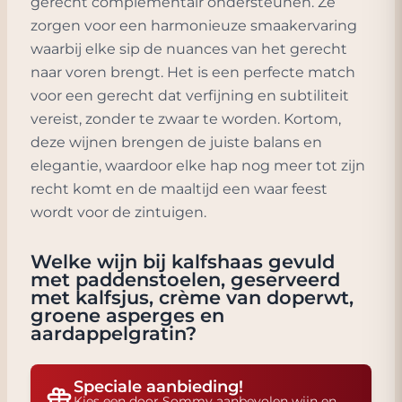
gerecht complementair ondersteunen. Ze
zorgen voor een harmonieuze smaakervaring
waarbij elke sip de nuances van het gerecht
naar voren brengt. Het is een perfecte match
voor een gerecht dat verfijning en subtiliteit
vereist, zonder te zwaar te worden. Kortom,
deze wijnen brengen de juiste balans en
elegantie, waardoor elke hap nog meer tot zijn
recht komt en de maaltijd een waar feest
wordt voor de zintuigen.
Welke wijn bij
kalfshaas gevuld
met paddenstoelen, geserveerd
met kalfsjus, crème van doperwt,
groene asperges en
aardappelgratin
?
Speciale aanbieding!
Kies een door Sommy aanbevolen wijn en