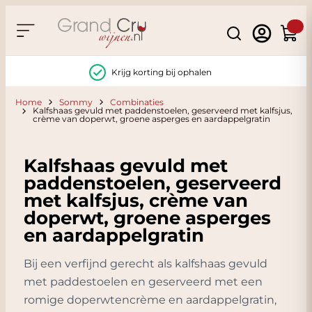
Ga naar de inhoud
Search
Winke
Krijg korting bij ophalen
Home
Sommy
Combinaties
Kalfshaas gevuld met paddenstoelen, geserveerd met kalfsjus,
crème van doperwt, groene asperges en aardappelgratin
Kalfshaas gevuld met
paddenstoelen, geserveerd
met kalfsjus, crème van
doperwt, groene asperges
en aardappelgratin
Bij een verfijnd gerecht als kalfshaas gevuld
met paddestoelen en geserveerd met een
romige doperwtencrème en aardappelgratin,