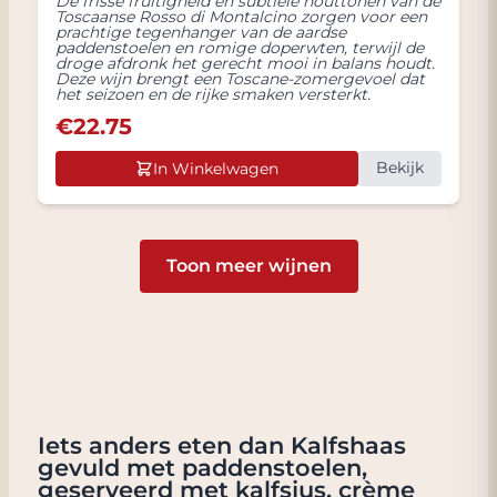
De frisse fruitigheid en subtiele houttonen van de
Toscaanse Rosso di Montalcino zorgen voor een
prachtige tegenhanger van de aardse
paddenstoelen en romige doperwten, terwijl de
droge afdronk het gerecht mooi in balans houdt.
Deze wijn brengt een Toscane-zomergevoel dat
het seizoen en de rijke smaken versterkt.
€
22.75
Bekijk
In Winkelwagen
Toon meer wijnen
Iets anders eten dan Kalfshaas
gevuld met paddenstoelen,
geserveerd met kalfsjus, crème