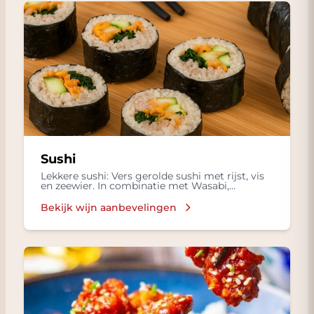
Sushi
Lekkere sushi: Vers gerolde sushi met rijst, vis
en zeewier. In combinatie met Wasabi,
ingelegde gember in een Sojasaus.
Bekijk wijn aanbevelingen