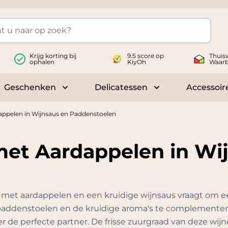
Krijg korting bij
9.5 score op
Thuis
ophalen
KiyOh
Waar
Geschenken
Delicatessen
Accessoir
 submenu for Wijnen
Toggle submenu for Geschenken
Toggle submenu fo
dappelen in Wijnsaus en Paddenstoelen
 met Aardappelen in Wi
 met aardappelen en een kruidige wijnsaus vraagt om ee
ddenstoelen en de kruidige aroma's te complementere
r de perfecte partner. De frisse zuurgraad van deze wijne