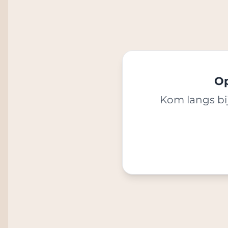
Op
Kom langs bij