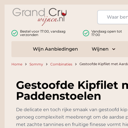
Ga naar de inhoud
Bestel voor 17:00, vandaag
Vandaag open tot
verzonden
17:00
Wijn Aanbiedingen
Wijnen
Toggle
Gestoofde Kipfilet met Aar
Home
Sommy
Combinaties
Gestoofde Kipfilet
Paddenstoelen
De delicate en toch rijke smaak van gestoofd kip
genoeg complexiteit meebrengt om de aardse pa
met zachte tannines en fruitige finesse vormt hie