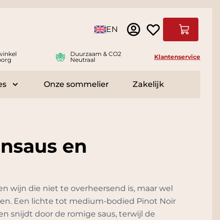
Taal
EN
Winkelwag
winkel
Duurzaam & CO2
Klantenservice
borg
Neutraal
es
Onze sommelier
Zakelijk
r Delicatessen
Toggle submenu for Accessoires
jnsaus en
n wijn die niet te overheersend is, maar wel
n. Een lichte tot medium-bodied Pinot Noir
n snijdt door de romige saus, terwijl de