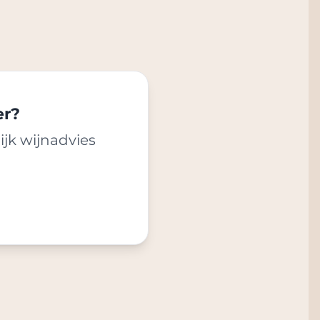
er?
ijk wijnadvies