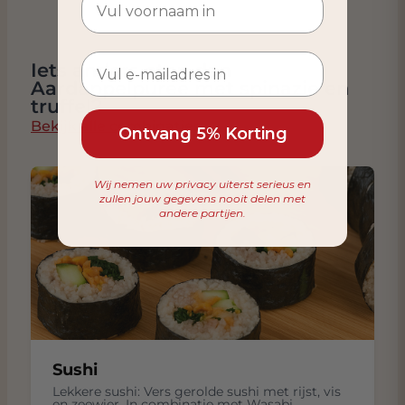
Iets anders eten dan
Aardappelpuree met spinazie en
truffel?
Bekijk alle combinaties
Ontvang 5% Korting
Wij nemen uw privacy uiterst serieus en
zullen jouw gegevens nooit delen met
andere partijen.
Sushi
Lekkere sushi: Vers gerolde sushi met rijst, vis
en zeewier. In combinatie met Wasabi,